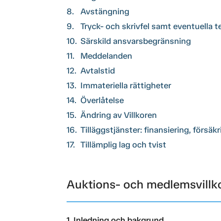
8.
Avstängning
9.
Tryck- och skrivfel samt eventuella 
10.
Särskild ansvarsbegränsning
11.
Meddelanden
12.
Avtalstid
13.
Immateriella rättigheter
14.
Överlåtelse
15.
Ändring av Villkoren
16.
Tilläggstjänster: finansiering, försäk
17.
Tillämplig lag och tvist
Auktions- och medlemsvillk
1. Inledning och bakgrund