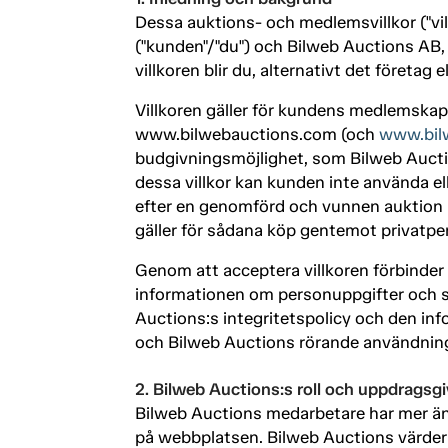
Dessa auktions- och medlemsvillkor ("vill
("kunden"/"du") och Bilweb Auctions A
villkoren blir du, alternativt det företa
Villkoren gäller för kundens medlemskap
www.bilwebauctions.com (och
www.bil
budgivningsmöjlighet, som Bilweb Auctio
dessa villkor kan kunden inte använda elle
efter en genomförd och vunnen auktion 
gäller för sådana köp gentemot privatper
Genom att acceptera villkoren förbinder 
informationen om personuppgifter och sam
Auctions:s integritetspolicy och den in
och Bilweb Auctions rörande användning
2. Bilweb Auctions:s roll och uppdragsgi
Bilweb Auctions medarbetare har mer än 
på webbplatsen. Bilweb Auctions värdera