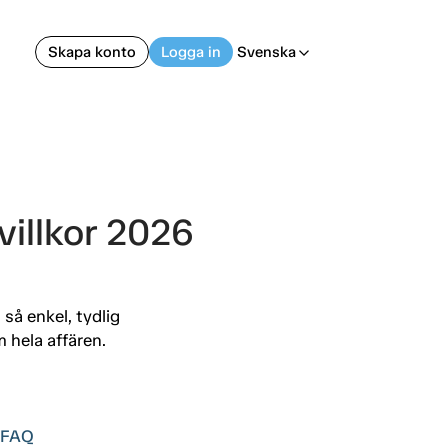
Skapa konto
Logga in
Svenska
arrow_back_ios
villkor 2026
 så enkel, tydlig
 hela affären.
FAQ