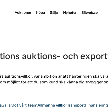
Auktioner
Köpa
Sälja
Nyheter
Bilweb.se
ions auktions- och export
ra auktionsvillkor, vår ambition är att hanteringen ska vara
som möjligt för att du som kund ska känna dig trygg genom
a
Sälja
Möt vårt team
Allmänna villkor
Transport
Finansiering