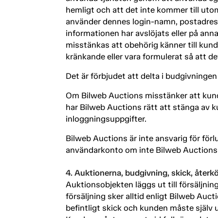
hemligt och att det inte kommer till uto
använder dennes login-namn, postadress
informationen har avslöjats eller på an
misstänkas att obehörig känner till kund
kränkande eller vara formulerat så att d
Det är förbjudet att delta i budgivning
Om Bilweb Auctions misstänker att kunde
har Bilweb Auctions rätt att stänga av k
inloggningsuppgifter.
Bilweb Auctions är inte ansvarig för förl
användarkonto om inte Bilweb Auctions gj
4. Auktionerna, budgivning, skick, återk
Auktionsobjekten läggs ut till försäljnin
försäljning sker alltid enligt Bilweb Auct
befintligt skick och kunden måste själv 