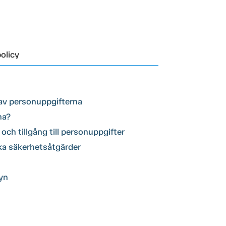
olicy
av personuppgifterna
na?
och tillgång till personuppgifter
ka säkerhetsåtgärder
cyn