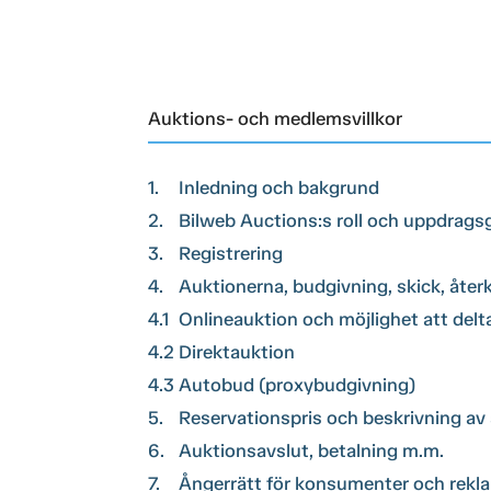
Auktions- och medlemsvillkor
1.
Inledning och bakgrund
2.
Bilweb Auctions:s roll och uppdrags
3.
Registrering
4.
Auktionerna, budgivning, skick, åter
4.1
Onlineauktion och möjlighet att delt
4.2
Direktauktion
4.3
Autobud (proxybudgivning)
5.
Reservationspris och beskrivning av
6.
Auktionsavslut, betalning m.m.
7.
Ångerrätt för konsumenter och rekl