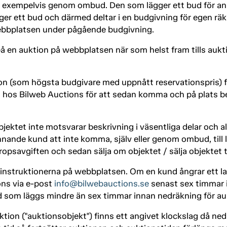
 exempelvis genom ombud. Den som lägger ett bud för anna
er ett bud och därmed deltar i en budgivning för egen räk
webbplatsen under pågående budgivning.
å en auktion på webbplatsen när som helst fram tills aukt
 (som högsta budgivare med uppnått reservationspris) fö
os Bilweb Auctions för att sedan komma och på plats be
jektet inte motsvarar beskrivning i väsentliga delar och 
ande kund att inte komma, själv eller genom ombud, till l
ropsavgiften och sedan sälja om objektet / sälja objektet t
a instruktionerna på webbplatsen. Om en kund ångrar ett lag
ons via e-post
info@bilwebauctions.se
senast sex timmar 
bud som läggs mindre än sex timmar innan nedräkning för au
uktion ("auktionsobjekt") finns ett angivet klockslag då ne