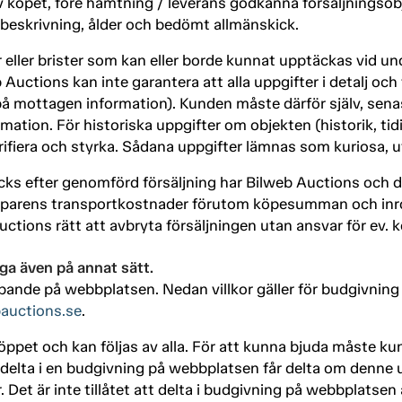
 köpet, före hämtning / leverans godkänna försäljningsobj
 beskrivning, ålder och bedömt allmänskick.
 eller brister som kan eller borde kunnat upptäckas vid un
Auctions kan inte garantera att alla uppgifter i detalj och
 på mottagen information). Kunden måste därför själv, sen
ormation. För historiska uppgifter om objekten (historik, t
erifiera och styrka. Sådana uppgifter lämnas som kuriosa, u
äcks efter genomförd försäljning har Bilweb Auctions och 
köparens transportkostnader förutom köpesumman och inro
ctions rätt att avbryta försäljningen utan ansvar för ev. 
aga även på annat sätt.
öpande på webbplatsen. Nedan villkor gäller för budgivnin
auctions.se
.
ppet och kan följas av alla. För att kunna bjuda måste ku
delta i en budgivning på webbplatsen får delta om denne upp
 Det är inte tillåtet att delta i budgivning på webbplatsen