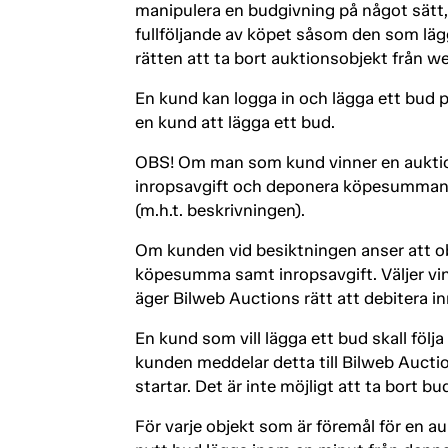
manipulera en budgivning på något sätt,
fullföljande av köpet såsom den som lägg
rätten att ta bort auktionsobjekt från 
En kund kan logga in och lägga ett bud p
en kund att lägga ett bud.
OBS! Om man som kund vinner en auktion
inropsavgift och deponera köpesumman h
(m.h.t. beskrivningen).
Om kunden vid besiktningen anser att ob
köpesumma samt inropsavgift. Väljer vinn
äger Bilweb Auctions rätt att debitera in
En kund som vill lägga ett bud skall följ
kunden meddelar detta till Bilweb Aucti
startar. Det är inte möjligt att ta bort 
För varje objekt som är föremål för en a