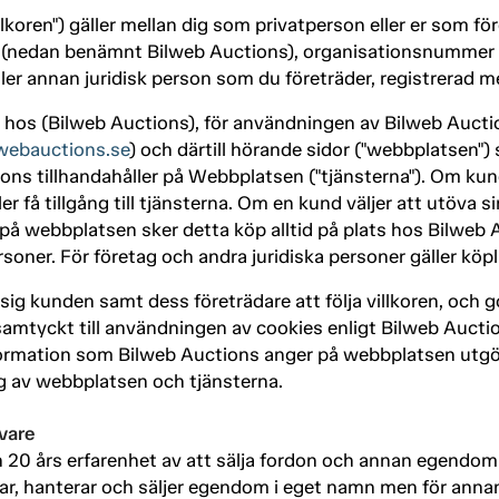
koren") gäller mellan dig som privatperson eller er som för
B, (nedan benämnt Bilweb Auctions), organisationsnumme
g eller annan juridisk person som du företräder, registrera
 hos (Bilweb Auctions), för användningen av Bilweb Auct
webauctions.se
) och därtill hörande sidor ("webbplatsen")
ns tillhandahåller på Webbplatsen ("tjänsterna"). Om kund
r få tillgång till tjänsterna. Om en kund väljer att utöva s
på webbplatsen sker detta köp alltid på plats hos Bilweb
soner. För företag och andra juridiska personer gäller köp
sig kunden samt dess företrädare att följa villkoren, och 
tyckt till användningen av cookies enligt Bilweb Auctions
formation som Bilweb Auctions anger på webbplatsen utgör
 av webbplatsen och tjänsterna.
vare
20 års erfarenhet av att sälja fordon och annan egendom 
r, hanterar och säljer egendom i eget namn men för annan