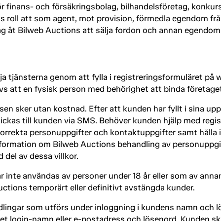
r finans- och försäkringsbolag, bilhandelsföretag, konkur
s roll att som agent, mot provision, förmedla egendom fr
ag åt Bilweb Auctions att sälja fordon och annan egendom ti
tja tjänsterna genom att fylla i registreringsformuläret på
vs att en fysisk person med behörighet att binda företaget 
en sker utan kostnad. Efter att kunden har fyllt i sina up
ickas till kunden via SMS. Behöver kunden hjälp med regis
orrekta personuppgifter och kontaktuppgifter samt hålla
. Information om Bilweb Auctions behandling av personuppgif
 del av dessa villkor.
får inte användas av personer under 18 år eller som av ann
ctions temporärt eller definitivt avstängda kunder.
ndlingar som utförs under inloggning i kundens namn och l
 login-namn eller e-postadress och lösenord. Kunden ska p