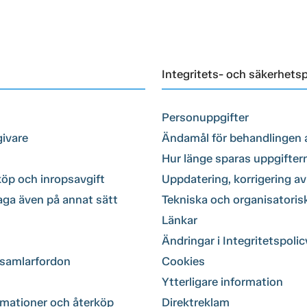
Integritets- och säkerhetsp
Personuppgifter
givare
Ändamål för behandlingen 
Hur länge sparas uppgifter
köp och inropsavgift
Uppdatering, korrigering av 
aga även på annat sätt
Tekniska och organisatoris
Länkar
Ändringar i Integritetspoli
 samlarfordon
Cookies
Ytterligare information
amationer och återköp
Direktreklam