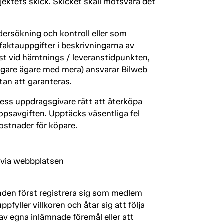
ektets skick. Skicket skall motsvara det
dersökning och kontroll eller som
 faktauppgifter i beskrivningarna av
ast vid hämtnings / leveranstidpunkten,
idigare ägare med mera) ansvarar Bilweb
tan att garanteras.
dess uppdragsgivare rätt att återköpa
psavgiften. Upptäcks väsentliga fel
kostnader för köpare.
g via webbplatsen
nden först registrera sig som medlem
fyller villkoren och åtar sig att följa
 av egna inlämnade föremål eller att