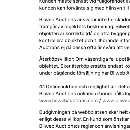
Kunden måste senast vid fullgörandet av
kunden kan förvänta sig med hänsyn till
Bilweb Auctions ansvarar inte för skador
framgår av objektets beskrivning. Bilweb 
objekten är korrekta (då de ofta bygger
kontrollera objektet och tillhörande inf
Auctions ej då dessa ofta är svåra att v
Återköpsvillkor; Om väsentliga fel uppt
objektet. Sker återköp ersätts endast 
under pågående försäljning har Bilweb Au
4.1 Onlineauktion och möjlighet att delt
Bilweb Auctions onlineauktioner hålls l
www.bilwebauctions.com
/
www.bilweb
Budgivningen på webbplatsen sker helt ö
enligt dessa villkor. En kund som önskar 
Bilweb Auctions:s regler och anvisningar.