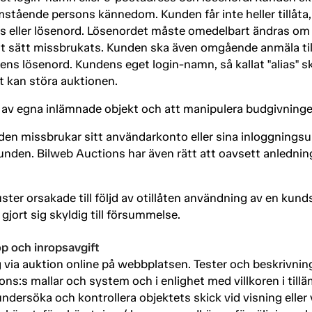
mstående persons kännedom. Kunden får inte heller tillåta, 
 eller lösenord. Lösenordet måste omedelbart ändras om d
nat sätt missbrukats. Kunden ska även omgående anmäla ti
ens lösenord. Kundens eget login-namn, så kallat "alias" sk
et kan störa auktionen.
en av egna inlämnade objekt och att manipulera budgivning
n missbrukar sitt användarkonto eller sina inloggningsupp
unden. Bilweb Auctions har även rätt att oavsett anledning
uster orsakade till följd av otillåten användning av en kund
ort sig skyldig till försummelse.
öp och inropsavgift
g via auktion online på webbplatsen. Tester och beskrivnin
ions:s mallar och system och i enlighet med villkoren i tilläm
undersöka och kontrollera objektets skick vid visning elle