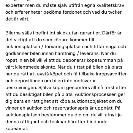
experter men du måste själv utifrån egna kvalitetskrav
och erfarenheter bedöma fordonet och vad du tycker
det är värt.
Bilarna säljs i befintligt skick utan garantier. Därför är
det viktigt att du som köpare kommer till
auktionsplatsen / förvaringsplatsen och tittar noga och
godkänner bilen innan hämtning / leverans. När du
ropat in en bil vill vi att du deponerar köpesumman på
vårt klientmedelskonto. När du tittat på bilen på plats
har du rätt att avstå köpet och få tillbaka inropsavgiften
och depositionen om bilen inte motsvarar
beskrivningen. Själva köpet genomförs alltså först efter
att du besiktigat bilen på plats. Auktionsprocessen ger
dig bara en rättighet att köpa auktionsobjektet om du
vinner en auktion och reservationspris är uppnått. På
auktionsplatsen bestämmer du dig om du vill utnyttja
denna rättighet och tecknar härefter bindande
köpeavtal.