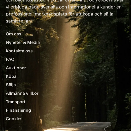
vi erbjuda både svenska och internationella kunder en
professionell marknadsplats för att köpa och sälja
samlarbilar.
Om oss
Nyheter & Media
Kontakta oss
FAQ
Auktioner
Köpa
Sälja
Allmänna villkor
Transport
Finansiering
Cookies