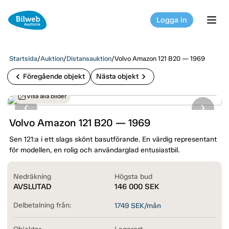
Logga in
tog
Startsida
/
Auktion
/
Distansauktion
/
Volvo Amazon 121 B20 — 1969
chevron_left
chevron_right
Föregående objekt
Nästa objekt
Visa alla bilder
Volvo Amazon 121 B20 — 1969
Sen 121:a i ett slags skönt basutförande. En värdig representant
för modellen, en rolig och användarglad entusiastbil.
Nedräkning
Högsta bud
AVSLUTAD
146 000
SEK
Delbetalning från:
1749
SEK/mån