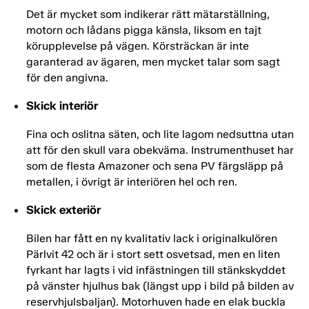
Det är mycket som indikerar rätt mätarställning,
motorn och lådans pigga känsla, liksom en tajt
körupplevelse på vägen. Körsträckan är inte
garanterad av ägaren, men mycket talar som sagt
för den angivna.
Skick interiör
Fina och oslitna säten, och lite lagom nedsuttna utan
att för den skull vara obekväma. Instrumenthuset har
som de flesta Amazoner och sena PV färgsläpp på
metallen, i övrigt är interiören hel och ren.
Skick exteriör
Bilen har fått en ny kvalitativ lack i originalkulören
Pärlvit 42 och är i stort sett osvetsad, men en liten
fyrkant har lagts i vid infästningen till stänkskyddet
på vänster hjulhus bak (längst upp i bild på bilden av
reservhjulsbaljan). Motorhuven hade en elak buckla