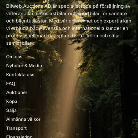
Bilweb Auctions AB är specialiserade på försäljning av
veteranbilar, entusiastbilar och sportbilar för samlare
och bilentusiaster. Med vår erfarenhet och expertis kan
vi erbjuda både svenska och internationella kunder en
professionell marknadsplats för att köpa och sälja
samlarbilar.
Om oss
Nyheter & Media
Kontakta oss
FAQ
Auktioner
Köpa
Sälja
Allmänna villkor
Transport
Finansiering