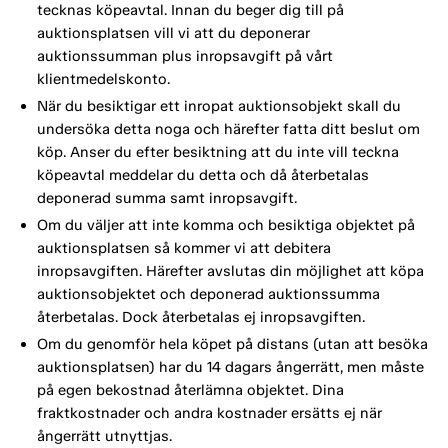
tecknas köpeavtal. Innan du beger dig till på
auktionsplatsen vill vi att du deponerar
auktionssumman plus inropsavgift på vårt
klientmedelskonto.
När du besiktigar ett inropat auktionsobjekt skall du
undersöka detta noga och härefter fatta ditt beslut om
köp. Anser du efter besiktning att du inte vill teckna
köpeavtal meddelar du detta och då återbetalas
deponerad summa samt inropsavgift.
Om du väljer att inte komma och besiktiga objektet på
auktionsplatsen så kommer vi att debitera
inropsavgiften. Härefter avslutas din möjlighet att köpa
auktionsobjektet och deponerad auktionssumma
återbetalas. Dock återbetalas ej inropsavgiften.
Om du genomför hela köpet på distans (utan att besöka
auktionsplatsen) har du 14 dagars ångerrätt, men måste
på egen bekostnad återlämna objektet. Dina
fraktkostnader och andra kostnader ersätts ej när
ångerrätt utnyttjas.