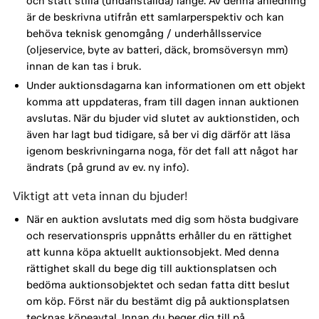
och stått stilla (undanställda) länge. Av denna anledning
är de beskrivna utifrån ett samlarperspektiv och kan
behöva teknisk genomgång / underhållsservice
(oljeservice, byte av batteri, däck, bromsöversyn mm)
innan de kan tas i bruk.
Under auktionsdagarna kan informationen om ett objekt
komma att uppdateras, fram till dagen innan auktionen
avslutas. När du bjuder vid slutet av auktionstiden, och
även har lagt bud tidigare, så ber vi dig därför att läsa
igenom beskrivningarna noga, för det fall att något har
ändrats (på grund av ev. ny info).
Viktigt att veta innan du bjuder!
När en auktion avslutats med dig som hösta budgivare
och reservationspris uppnåtts erhåller du en rättighet
att kunna köpa aktuellt auktionsobjekt. Med denna
rättighet skall du bege dig till auktionsplatsen och
bedöma auktionsobjektet och sedan fatta ditt beslut
om köp. Först när du bestämt dig på auktionsplatsen
tecknas köpeavtal. Innan du beger dig till på