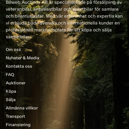
Bilweb Auctions AB är specialiserade på försäljning av
veteranbilar, entusiastbilar och sportbilar för samlare
och bilentusiaster. Med vår erfarenhet och expertis kan
vi erbjuda både svenska och internationella kunder en
professionell marknadsplats för att köpa och sälja
samlarbilar.
Om oss
Nyheter & Media
Kontakta oss
FAQ
Auktioner
Köpa
Sälja
Allmänna villkor
Transport
Finansiering