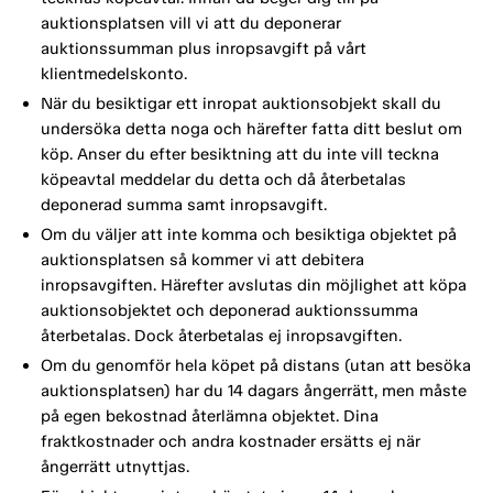
auktionsplatsen vill vi att du deponerar
auktionssumman plus inropsavgift på vårt
klientmedelskonto.
När du besiktigar ett inropat auktionsobjekt skall du
undersöka detta noga och härefter fatta ditt beslut om
köp. Anser du efter besiktning att du inte vill teckna
köpeavtal meddelar du detta och då återbetalas
deponerad summa samt inropsavgift.
Om du väljer att inte komma och besiktiga objektet på
auktionsplatsen så kommer vi att debitera
inropsavgiften. Härefter avslutas din möjlighet att köpa
auktionsobjektet och deponerad auktionssumma
återbetalas. Dock återbetalas ej inropsavgiften.
Om du genomför hela köpet på distans (utan att besöka
auktionsplatsen) har du 14 dagars ångerrätt, men måste
på egen bekostnad återlämna objektet. Dina
fraktkostnader och andra kostnader ersätts ej när
ångerrätt utnyttjas.