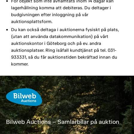
För objekt som inte avhämtats inom 14 dagar kan
lagerhållning komma att debiteras. Du deltager i
budgivningen efter inloggning på vår
auktionsplattsform.
Du kan också deltaga i auktionerna fysiskt på plats,
(utan att använda datakommunikation) på vårt
auktionskontor i Göteborg och på ev. andra
auktionsplatser. Ring isåfall kundtjänst på tel. 031-
933331, så du får auktionstiden bekräftad innan du
kommer.
Bilweb Auctions – Samlarbilar på auktion