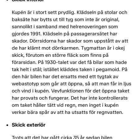
Kupén är i stort sett prydlig. Klädseln på stolar och
baksäte har bytts ut till tyg som inte är original,
sannolikt i samband med helrenoveringen som
gjordes 1991. Klädseln på passagerarsätet har
skador. Dörrsidorna har skador som uppstått av att
de har klämt mot dörrkarmen. Tygmattan är i okej
skick, förutom en större fläck som finns på
förarsidan. På 1930-talet var det få bilar som hade
tak helt i stål; istället kläddes taken i pegamoid. På
den här bilen har det ersatts med ett tygtak av
webastotyp som går att öppna, så att man får in ljus
och vind i kupén. Vevfunktionen för det öppna taket
har provats och fungerar. Det har inte kontrollerats
om taket håller tätt vid regn, men inget i kupén
verkar bära spår av att ha utsatts för regnvatten.
Skick exteriör
Trots att det har gått cirka 35 år sedan bilen