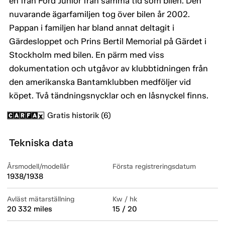
en från Ford Junior från samma tid som bilen. Den
nuvarande ägarfamiljen tog över bilen år 2002.
Pappan i familjen har bland annat deltagit i
Gärdesloppet och Prins Bertil Memorial på Gärdet i
Stockholm med bilen. En pärm med viss
dokumentation och utgåvor av klubbtidningen från
den amerikanska Bantamklubben medföljer vid
köpet. Två tändningsnycklar och en låsnyckel finns.
Gratis historik (6)
Tekniska data
Årsmodell/modellår
Första registreringsdatum
1938/1938
Avläst mätarställning
Kw / hk
20 332 miles
15 / 20