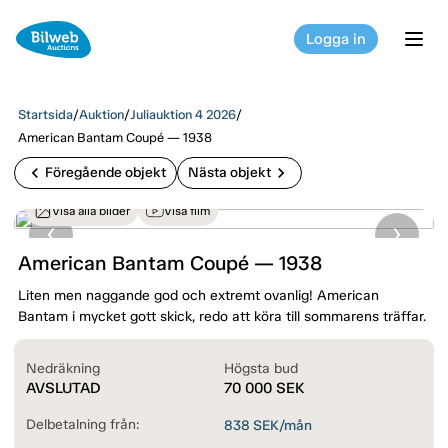
Logga in
tog
Startsida
/
Auktion
/
Juliauktion 4 2026
/
American Bantam Coupé — 1938
chevron_left
chevron_right
Föregående objekt
Nästa objekt
Visa alla bilder
Visa film
American Bantam Coupé — 1938
Liten men naggande god och extremt ovanlig! American
Bantam i mycket gott skick, redo att köra till sommarens träffar.
Nedräkning
Högsta bud
AVSLUTAD
70 000
SEK
Delbetalning från:
838
SEK/mån