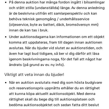
På denna auktion har många fordon ingått i bilsamlingar
och stått stilla (undanställda) länge. Av denna anledning
är de beskrivna utifrån ett samlarperspektiv och kan
behöva teknisk genomgång / underhållsservice
(oljeservice, byte av batteri, däck, bromsöversyn mm)
innan de kan tas i bruk.
Under auktionsdagarna kan informationen om ett objekt
komma att uppdateras, fram till dagen innan auktionen
avslutas. När du bjuder vid slutet av auktionstiden, och
även har lagt bud tidigare, så ber vi dig därför att läsa
igenom beskrivningarna noga, för det fall att något har
ändrats (på grund av ev. ny info).
Viktigt att veta innan du bjuder!
När en auktion avslutats med dig som hösta budgivare
och reservationspris uppnåtts erhåller du en rättighet
att kunna köpa aktuellt auktionsobjekt. Med denna
rättighet skall du bege dig till auktionsplatsen och
bedöma auktionsobjektet och sedan fatta ditt beslut