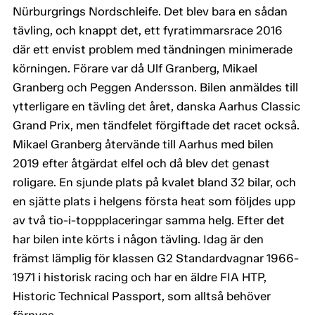
Nürburgrings Nordschleife. Det blev bara en sådan
tävling, och knappt det, ett fyratimmarsrace 2016
där ett envist problem med tändningen minimerade
körningen. Förare var då Ulf Granberg, Mikael
Granberg och Peggen Andersson. Bilen anmäldes till
ytterligare en tävling det året, danska Aarhus Classic
Grand Prix, men tändfelet förgiftade det racet också.
Mikael Granberg återvände till Aarhus med bilen
2019 efter åtgärdat elfel och då blev det genast
roligare. En sjunde plats på kvalet bland 32 bilar, och
en sjätte plats i helgens första heat som följdes upp
av två tio-i-toppplaceringar samma helg. Efter det
har bilen inte körts i någon tävling. Idag är den
främst lämplig för klassen G2 Standardvagnar 1966-
1971 i historisk racing och har en äldre FIA HTP,
Historic Technical Passport, som alltså behöver