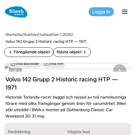
Logga in
tog
Startsida
/
Auktion
/
Juniauktion 1 2026
/
Volvo 142 Grupp 2 Historic racing HTP — 1971
chevron_left
chevron_right
Föregående objekt
Nästa objekt
Visa alla bilder
Visa film
Volvo 142 Grupp 2 Historic racing HTP —
1971
Historisk Torlanda-racer byggd och rejsad av två namnkunniga
förare med olika framgångar genom åren för varumärket. Bilen
står utställd i BWA:s monter på Gothenburg Classic Car
Weekend 30-31 maj.
Nedräkning
Högsta bud