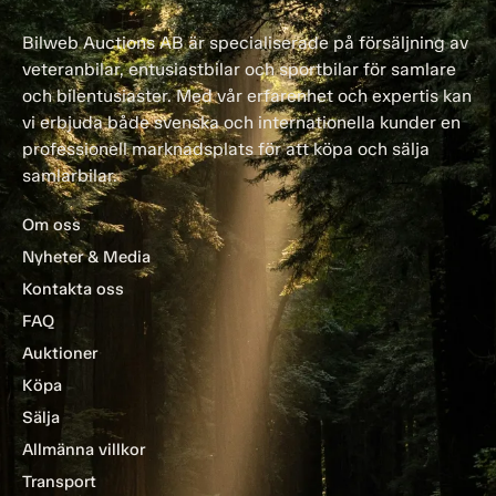
Bilweb Auctions AB är specialiserade på försäljning av
veteranbilar, entusiastbilar och sportbilar för samlare
och bilentusiaster. Med vår erfarenhet och expertis kan
vi erbjuda både svenska och internationella kunder en
professionell marknadsplats för att köpa och sälja
samlarbilar.
Om oss
Nyheter & Media
Kontakta oss
FAQ
Auktioner
Köpa
Sälja
Allmänna villkor
Transport