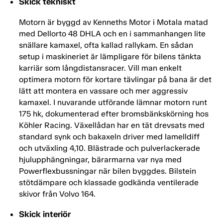
Skick tekniskt
Motorn är byggd av Kenneths Motor i Motala matad
med Dellorto 48 DHLA och en i sammanhangen lite
snällare kamaxel, ofta kallad rallykam. En sådan
setup i maskineriet är lämpligare för bilens tänkta
karriär som långdistansracer. Vill man enkelt
optimera motorn för kortare tävlingar på bana är det
lätt att montera en vassare och mer aggressiv
kamaxel. I nuvarande utförande lämnar motorn runt
175 hk, dokumenterad efter bromsbänkskörning hos
Köhler Racing. Växellådan har en tät drevsats med
standard synk och bakaxeln driver med lamelldiff
och utväxling 4,10. Blästrade och pulverlackerade
hjulupphängningar, bärarmarna var nya med
Powerflexbussningar när bilen byggdes. Bilstein
stötdämpare och klassade godkända ventilerade
skivor från Volvo 164.
Skick interiör