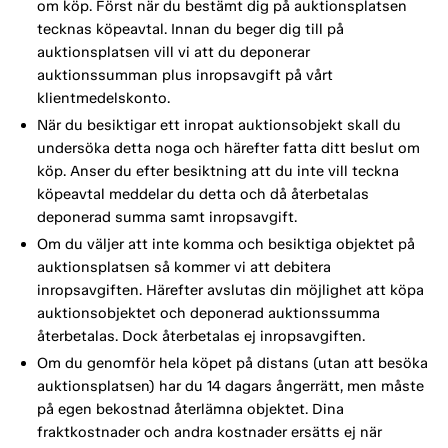
om köp. Först när du bestämt dig på auktionsplatsen
tecknas köpeavtal. Innan du beger dig till på
auktionsplatsen vill vi att du deponerar
auktionssumman plus inropsavgift på vårt
klientmedelskonto.
När du besiktigar ett inropat auktionsobjekt skall du
undersöka detta noga och härefter fatta ditt beslut om
köp. Anser du efter besiktning att du inte vill teckna
köpeavtal meddelar du detta och då återbetalas
deponerad summa samt inropsavgift.
Om du väljer att inte komma och besiktiga objektet på
auktionsplatsen så kommer vi att debitera
inropsavgiften. Härefter avslutas din möjlighet att köpa
auktionsobjektet och deponerad auktionssumma
återbetalas. Dock återbetalas ej inropsavgiften.
Om du genomför hela köpet på distans (utan att besöka
auktionsplatsen) har du 14 dagars ångerrätt, men måste
på egen bekostnad återlämna objektet. Dina
fraktkostnader och andra kostnader ersätts ej när