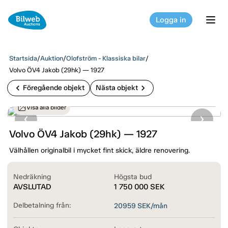
Logga in
tog
Startsida
/
Auktion
/
Olofström - Klassiska bilar
/
Volvo ÖV4 Jakob (29hk) — 1927
chevron_left
chevron_right
Föregående objekt
Nästa objekt
Visa alla bilder
Volvo ÖV4 Jakob (29hk) — 1927
Välhållen originalbil i mycket fint skick, äldre renovering.
Nedräkning
Högsta bud
AVSLUTAD
1 750 000
SEK
Delbetalning från:
20959
SEK/mån