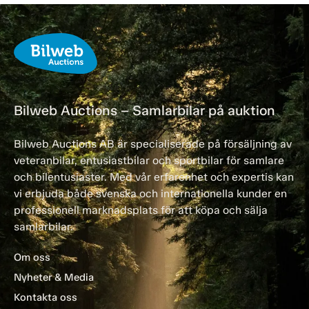
Bilweb Auctions – Samlarbilar på auktion
Bilweb Auctions AB är specialiserade på försäljning av
veteranbilar, entusiastbilar och sportbilar för samlare
och bilentusiaster. Med vår erfarenhet och expertis kan
vi erbjuda både svenska och internationella kunder en
professionell marknadsplats för att köpa och sälja
samlarbilar.
Om oss
Nyheter & Media
Kontakta oss