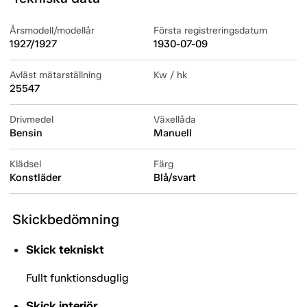
Årsmodell/modellår
Första registreringsdatum
1927/1927
1930-07-09
Avläst mätarställning
Kw / hk
25547
Drivmedel
Växellåda
Bensin
Manuell
Klädsel
Färg
Konstläder
Blå/svart
Skickbedömning
Skick tekniskt
Fullt funktionsduglig
Skick interiör