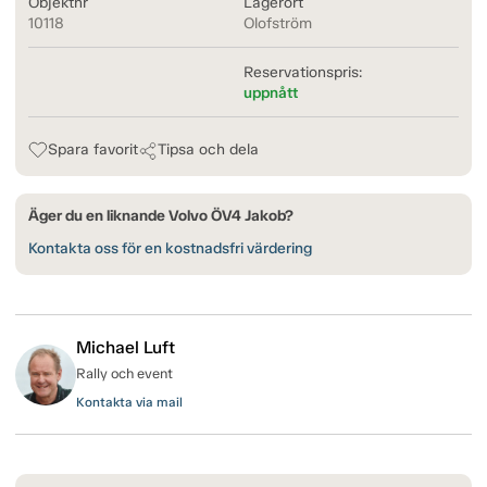
Objektnr
Lagerort
10118
Olofström
Reservationspris:
uppnått
Spara favorit
Tipsa och dela
Äger du en liknande Volvo ÖV4 Jakob?
Kontakta oss för en kostnadsfri värdering
Michael Luft
Rally och event
Kontakta via mail