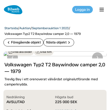
Logga in
tog
Startsida
/
Auktion
/
Septemberauktion 1 2023
/
Volkswagen Typ2 T2 Baywindow camper 2,0 — 1979
chevron_left
chevron_right
Föregående objekt
Nästa objekt
Visa alla bilder
Visa film
Volkswagen Typ2 T2 Baywindow camper 2,0
— 1979
Trevlig Bay i ett orenoverat välvårdat originalutförande med
camperkrydda.
Nedräkning
Högsta bud
AVSLUTAD
225 000
SEK