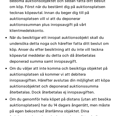
bedöma auktionsobjektet och sedan fatta ditt beslut
om köp. Först när du bestämt dig på auktionsplatsen
tecknas köpeavtal. Innan du beger dig till på
auktionsplatsen vill vi att du deponerar
auktionssumman plus inropsavgift på vårt
klientmedelskonto.
När du besiktigar ett inropat auktionsobjekt skall du
undersöka detta noga och härefter fatta ditt beslut om
köp. Anser du efter besiktning att du inte vill teckna
köpeavtal meddelar du detta och då återbetalas
deponerad summa samt inropsavgift.
Om du väljer att inte komma och besiktiga objektet på
auktionsplatsen så kommer vi att debitera
inropsavgiften. Härefter avslutas din möjlighet att köpa
auktionsobjektet och deponerad auktionssumma
återbetalas. Dock återbetalas ej inropsavgiften.
Om du genomför hela köpet på distans (utan att besöka
auktionsplatsen) har du 14 dagars ångerrätt, men måste
på egen bekostnad återlämna objektet. Dina