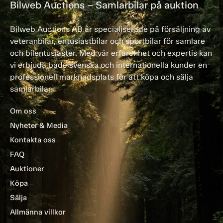
Bilweb Auctions – Samlarbilar på auktion
Bilweb Auctions AB är specialiserade på försäljning av
veteranbilar, entusiastbilar och sportbilar för samlare
och bilentusiaster. Med vår erfarenhet och expertis kan
vi erbjuda både svenska och internationella kunder en
professionell marknadsplats för att köpa och sälja
samlarbilar.
Om oss
Nyheter & Media
Kontakta oss
FAQ
Auktioner
Köpa
Sälja
Allmänna villkor