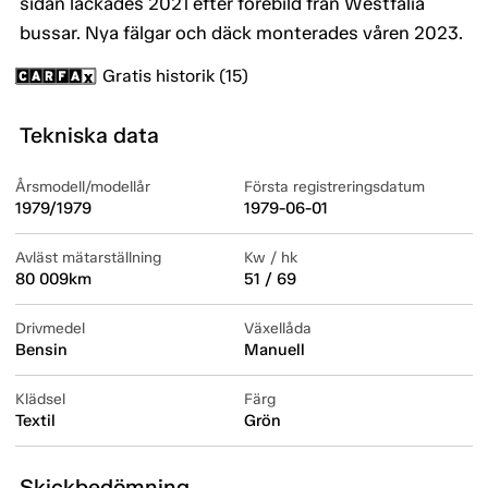
sidan lackades 2021 efter förebild från Westfalia
bussar. Nya fälgar och däck monterades våren 2023.
Gratis historik (15)
Tekniska data
Årsmodell/modellår
Första registreringsdatum
1979/1979
1979-06-01
Avläst mätarställning
Kw / hk
80 009km
51 / 69
Drivmedel
Växellåda
Bensin
Manuell
Klädsel
Färg
Textil
Grön
Skickbedömning