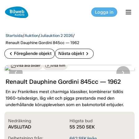
Logga in
tog
Startsida
/
Auktion
/
Juliauktion 2 2026
/
Renault Dauphine Gordini 845cc — 1962
chevron_left
chevron_right
Föregående objekt
Nästa objekt
Visa alla bilder
Visa film
Renault Dauphine Gordini 845cc — 1962
En av Frankrikes mest charmiga klassiker, kombinerar tidlös
1960-talsdesign, låg vikt och pigga prestanda med den
underhållande körupplevelsen som en bakmotorbil erbjuder.
Nedräkning
Högsta bud
AVSLUTAD
55 250
SEK
Delbetalning från:
662
SEK/mån