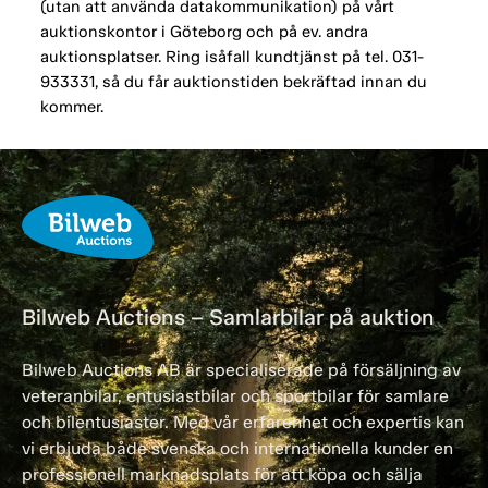
(utan att använda datakommunikation) på vårt
auktionskontor i Göteborg och på ev. andra
auktionsplatser. Ring isåfall kundtjänst på tel. 031-
933331, så du får auktionstiden bekräftad innan du
kommer.
Bilweb Auctions – Samlarbilar på auktion
Bilweb Auctions AB är specialiserade på försäljning av
veteranbilar, entusiastbilar och sportbilar för samlare
och bilentusiaster. Med vår erfarenhet och expertis kan
vi erbjuda både svenska och internationella kunder en
professionell marknadsplats för att köpa och sälja