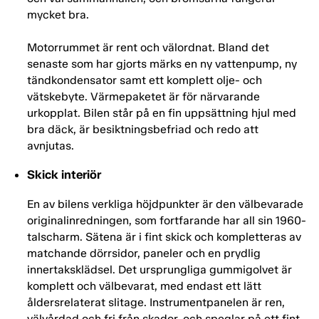
mycket bra.
Motorrummet är rent och välordnat. Bland det
senaste som har gjorts märks en ny vattenpump, ny
tändkondensator samt ett komplett olje- och
vätskebyte. Värmepaketet är för närvarande
urkopplat. Bilen står på en fin uppsättning hjul med
bra däck, är besiktningsbefriad och redo att
avnjutas.
Skick interiör
En av bilens verkliga höjdpunkter är den välbevarade
originalinredningen, som fortfarande har all sin 1960-
talscharm. Sätena är i fint skick och kompletteras av
matchande dörrsidor, paneler och en prydlig
innertaksklädsel. Det ursprungliga gummigolvet är
komplett och välbevarat, med endast ett lätt
åldersrelaterat slitage. Instrumentpanelen är ren,
välvårdad och fri från skador, och speglar på ett fint