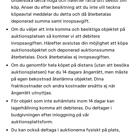
undersöka detta noga och härefter fatta ditt beslut om
köp. Anser du efter besiktning att du inte vill teckna
köpeavtal meddelar du detta och då återbetalas
deponerad summa samt inropsavgift.
Om du väljer att inte komma och besiktiga objektet på
auktionsplatsen så kommer vi att debitera
inropsavgiften. Härefter avslutas din möjlighet att köpa
auktionsobjektet och deponerad auktionssumma
återbetalas. Dock återbetalas ej inropsavgiften.
Om du genomför hela köpet på distans (utan att besöka
auktionsplatsen) har du 14 dagars ångerrätt, men måste
på egen bekostnad återlämna objektet. Dina
fraktkostnader och andra kostnader ersätts ej när
ångerrätt utnyttjas.
För objekt som inte avhämtats inom 14 dagar kan
lagerhållning komma att debiteras. Du deltager i
budgivningen efter inloggning på vår
auktionsplattsform.
Du kan också deltaga i auktionerna fysiskt på plats,