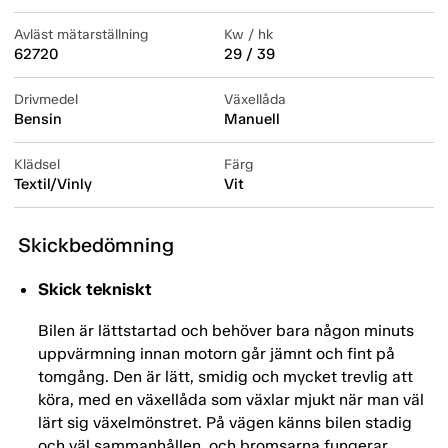
Avläst mätarställning
Kw / hk
62720
29 / 39
Drivmedel
Växellåda
Bensin
Manuell
Klädsel
Färg
Textil/Vinly
Vit
Skickbedömning
Skick tekniskt
Bilen är lättstartad och behöver bara någon minuts
uppvärmning innan motorn går jämnt och fint på
tomgång. Den är lätt, smidig och mycket trevlig att
köra, med en växellåda som växlar mjukt när man väl
lärt sig växelmönstret. På vägen känns bilen stadig
och väl sammanhållen, och bromsarna fungerar