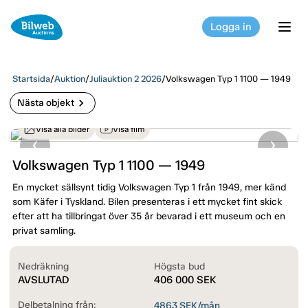
Logga in
tog
Startsida
/
Auktion
/
Juliauktion 2 2026
/
Volkswagen Typ 1 1100 — 1949
chevron_right
Nästa objekt
Visa alla bilder
Visa film
Volkswagen Typ 1 1100 — 1949
En mycket sällsynt tidig Volkswagen Typ 1 från 1949, mer känd
som Käfer i Tyskland. Bilen presenteras i ett mycket fint skick
efter att ha tillbringat över 35 år bevarad i ett museum och en
privat samling.
Nedräkning
Högsta bud
AVSLUTAD
406 000
SEK
Delbetalning från:
4863
SEK/mån