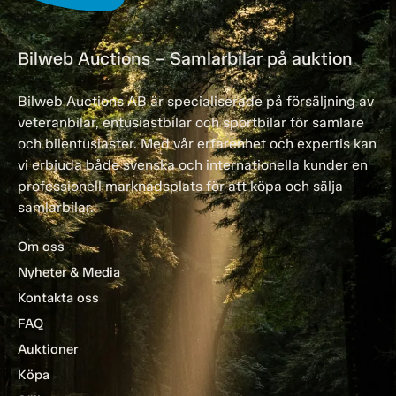
Bilweb Auctions – Samlarbilar på auktion
Bilweb Auctions AB är specialiserade på försäljning av
veteranbilar, entusiastbilar och sportbilar för samlare
och bilentusiaster. Med vår erfarenhet och expertis kan
vi erbjuda både svenska och internationella kunder en
professionell marknadsplats för att köpa och sälja
samlarbilar.
Om oss
Nyheter & Media
Kontakta oss
FAQ
Auktioner
Köpa