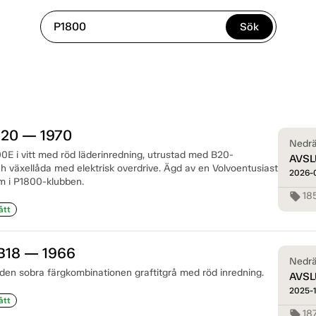
Sök
B20 — 1970
Nedrä
0E i vitt med röd läderinredning, utrustad med B20-
AVSL
h växellåda med elektrisk overdrive. Ägd av en Volvoentusiast
2026-
 i P1800-klubben.
18
local_offer
ått
 B18 — 1966
Nedrä
 den sobra färgkombinationen graftitgrå med röd inredning.
AVSL
2025-1
ått
18
local_offer