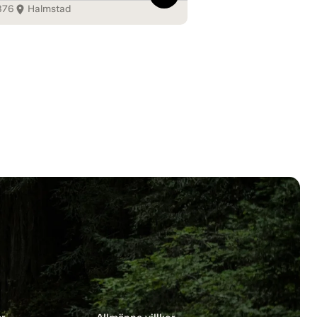
876
Halmstad
room