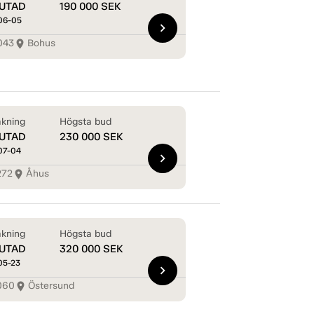
UTAD
190 000
SEK
06-05
chevron_right
043
Bohus
room
kning
Högsta bud
UTAD
230 000
SEK
07-04
chevron_right
272
Åhus
room
kning
Högsta bud
UTAD
320 000
SEK
05-23
chevron_right
060
Östersund
room