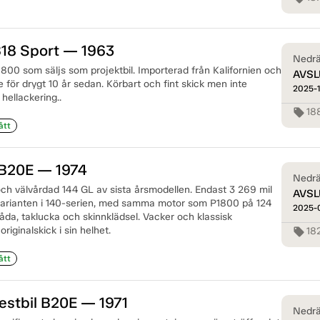
B18 Sport — 1963
Nedrä
800 som säljs som projektbil. Importerad från Kalifornien och
AVSL
ge för drygt 10 år sedan. Körbart och fint skick men inte
2025-
hellackering..
18
local_offer
ått
 B20E — 1974
Nedrä
ch välvårdad 144 GL av sista årsmodellen. Endast 3 269 mil
AVSL
 varianten i 140-serien, med samma motor som P1800 på 124
2025-
åda, taklucka och skinnklädsel. Vacker och klassisk
riginalskick i sin helhet.
18
local_offer
ått
estbil B20E — 1971
Nedrä