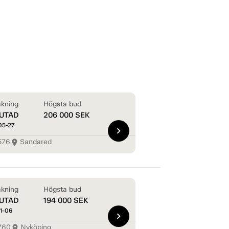
kning
Högsta bud
UTAD
206 000
SEK
05-27
chevron_right
576
Sandared
room
kning
Högsta bud
UTAD
194 000
SEK
1-06
chevron_right
760
Nyköping
room