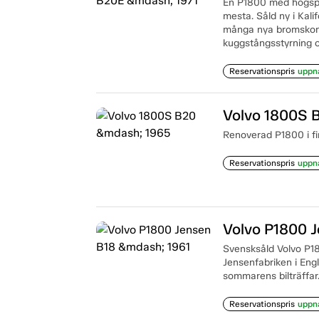
En P1800 med högspec
mesta. Såld ny i Kali
många nya bromskomp
kuggstångsstyrning o
Reservationspris
uppn
Volvo 1800S 
Renoverad P1800 i fint
Reservationspris
uppn
Volvo P1800 
Svensksåld Volvo P18
Jensenfabriken i Engla
sommarens bilträffar
Reservationspris
uppn