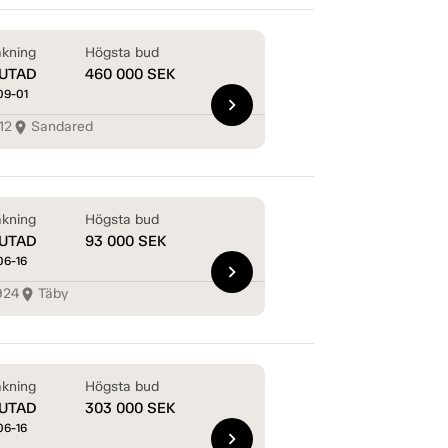
kning
Högsta bud
UTAD
460 000
SEK
09-01
chevron_right
12
Sandared
room
kning
Högsta bud
UTAD
93 000
SEK
06-16
chevron_right
924
Täby
room
kning
Högsta bud
UTAD
303 000
SEK
06-16
chevron_right