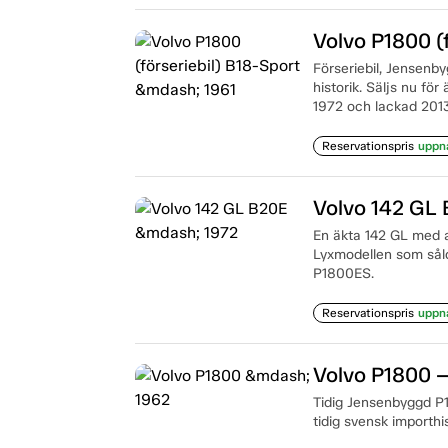
Volvo P1800 (
Förseriebil, Jensenb
historik. Säljs nu fö
1972 och lackad 2013.
Reservationspris
uppn
Volvo 142 GL
En äkta 142 GL med au
Lyxmodellen som såld
P1800ES.
Reservationspris
uppn
Volvo P1800 
Tidig Jensenbyggd P18
tidig svensk importhis