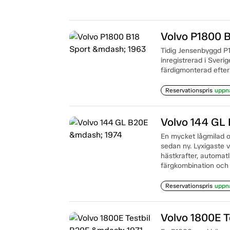
Volvo P1800 
Tidig Jensenbyggd P1
inregistrerad i Sveri
färdigmonterad efter 
Reservationspris
uppn
Volvo 144 GL
En mycket lågmilad o
sedan ny. Lyxigaste
hästkrafter, automatl
färgkombination och o
Reservationspris
uppn
Volvo 1800E T