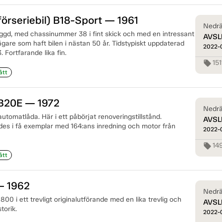
förseriebil) B18-Sport — 1961
Nedrä
yggd, med chassinummer 38 i fint skick och med en intressant
AVSL
r ägare som haft bilen i nästan 50 år. Tidstypiskt uppdaterad
2022-
 Fortfarande lika fin.
151
local_offer
ått
 B20E — 1972
Nedrä
tomatlåda. Här i ett påbörjat renoveringstillstånd.
AVSL
es i få exemplar med 164:ans inredning och motor från
2022-
14
local_offer
ått
— 1962
Nedrä
00 i ett trevligt originalutförande med en lika trevlig och
AVSL
torik.
2022-