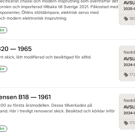
ificerat chassi och modern insprutning som överträffar det
AVSL
fornien och importerad tillbaka till Sverige 2021. Påkostad med
2025-
onenter, Öhlins stötdämpare, elektrisk servo med
ch modern elektronisk insprutning.
18
local_offer
ått
B20 — 1965
Nedrä
 skick, lätt modifierad och besiktigad för alltid.
AVSL
2024-
ått
17
local_offer
Jensen B18 — 1961
Nedrä
00 av första årsmodellen. Dessa tillverkades på
AVSL
nd. Här i trevligt renoverat skick. Besiktad och körklar inför
2024-
.
17
local_offer
ått