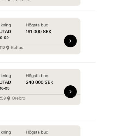
kning
Högsta bud
UTAD
191 000
SEK
10-09
chevron_right
812
Bohus
room
kning
Högsta bud
UTAD
240 000
SEK
06-05
chevron_right
259
Örebro
room
kning
Högsta bud