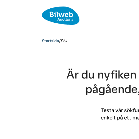
Startsida
/
Sök
Är du nyfiken 
pågående,
Testa vår sökfu
enkelt på ett mä