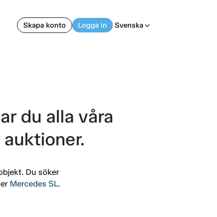
Skapa konto
Logga in
Svenska
arrow_back_ios
ar du alla våra
auktioner.
objekt. Du söker
ler
Mercedes SL
.