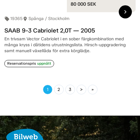
80 000
SEK
chevron_right
19365
Spånga / Stockholm
local_offer
room
SAAB 9-3 Cabriolet 2,0T — 2005
En trivsam Vector Cabriolet i en sober färgkombination med
många kryss i dåtidens utrustningslista. Hirsch-uppgradering
samt manuell växellåda för extra körglädje.
Reservationspris
uppnått
1
2
3
>
»