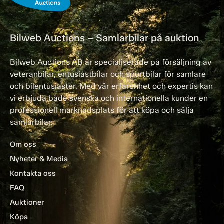
Bilweb Auctions – Samlarbilar på auktion
Bilweb Auctions AB är specialiserade på försäljning av
veteranbilar, entusiastbilar och sportbilar för samlare
och bilentusiaster. Med vår erfarenhet och expertis kan
vi erbjuda både svenska och internationella kunder en
professionell marknadsplats för att köpa och sälja
samlarbilar.
Om oss
Nyheter & Media
Kontakta oss
FAQ
Auktioner
Köpa