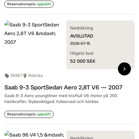
Reservationspris
uppnått
Nedräkning
AVSLUTAD
2026-07-15
Högsta bud
52 000
SEK
chevron_right
19487
Roknäs
local_offer
room
Saab 9-3 SportSedan Aero 2,8T V6 — 2007
Saab 9-3 Aero youngtimer med kraftull V6 motor på 250
hästkrafter. Nybesiktigad, fullservad och körklar.
Reservationspris
uppnått
Nedräkning