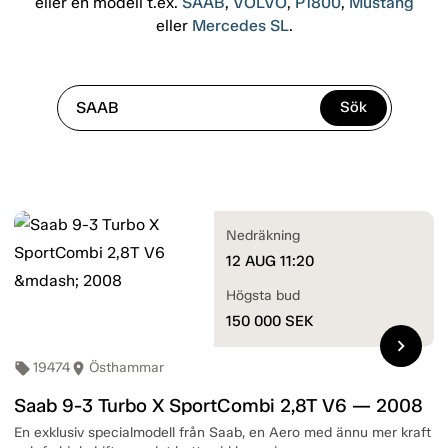
eller en modell t.ex.
SAAB
,
VOLVO
,
P1800
,
Mustang
eller
Mercedes SL
.
Sök
Nedräkning
12 AUG 11:20
Högsta bud
150 000
SEK
chevron_right
19474
Östhammar
local_offer
room
Saab 9-3 Turbo X SportCombi 2,8T V6 — 2008
En exklusiv specialmodell från Saab, en Aero med ännu mer kraft