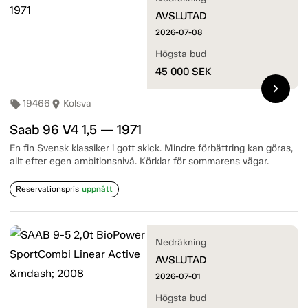
AVSLUTAD
2026-07-08
Högsta bud
45 000
SEK
chevron_right
19466
Kolsva
local_offer
room
Saab 96 V4 1,5 — 1971
En fin Svensk klassiker i gott skick. Mindre förbättring kan göras,
allt efter egen ambitionsnivå. Körklar för sommarens vägar.
Reservationspris
uppnått
Nedräkning
AVSLUTAD
2026-07-01
Högsta bud