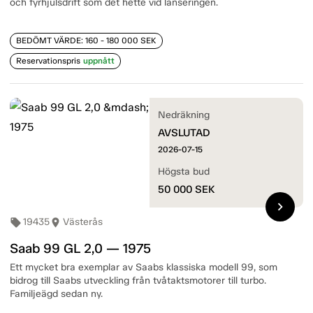
och fyrhjulsdrift som det hette vid lanseringen.
BEDÖMT VÄRDE: 160 - 180 000 SEK
Reservationspris
uppnått
Nedräkning
AVSLUTAD
2026-07-15
Högsta bud
50 000
SEK
chevron_right
19435
Västerås
local_offer
room
Saab 99 GL 2,0 — 1975
Ett mycket bra exemplar av Saabs klassiska modell 99, som
bidrog till Saabs utveckling från tvåtaktsmotorer till turbo.
Familjeägd sedan ny.