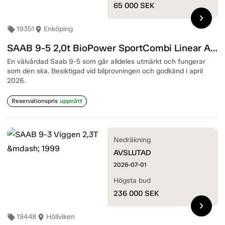
65 000
SEK
chevron_right
19351
Enköping
local_offer
room
SAAB 9-5 2,0t BioPower SportCombi Linear Active — 2008
En välvårdad Saab 9-5 som går alldeles utmärkt och fungerar
som den ska. Besiktigad vid bilprovningen och godkänd i april
2026.
Reservationspris
uppnått
Nedräkning
AVSLUTAD
2026-07-01
Högsta bud
236 000
SEK
chevron_right
19448
Höllviken
local_offer
room