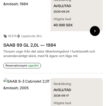
AVSLUTAD
2026-06-24
Högsta bud
40 000
SEK
chevron_right
19374
Upplands-Bro
local_offer
room
SAAB 99 GL 2,0L — 1984
Trivsam vagn från det sista tillverkningsåret i funktionellt och
användarvänligt skick, med få ägare och låga mil.
Reservationspris
uppnått
Nedräkning
AVSLUTAD
2026-06-17
Högsta bud