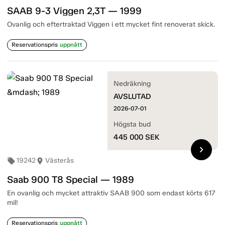
SAAB 9-3 Viggen 2,3T — 1999
Ovanlig och eftertraktad Viggen i ett mycket fint renoverat skick.
Reservationspris
uppnått
Nedräkning
AVSLUTAD
2026-07-01
Högsta bud
445 000
SEK
chevron_right
19242
Västerås
local_offer
room
Saab 900 T8 Special — 1989
En ovanlig och mycket attraktiv SAAB 900 som endast körts 617
mil!
Reservationspris
uppnått