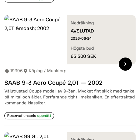
Nedräkning
AVSLUTAD
2026-06-24
Högsta bud
65 500
SEK
chevron_right
19396
Köping / Munktorp
local_offer
room
SAAB 9-3 Aero Coupé 2,0T — 2002
Välutrustad Coupé modell av 9-3an. Mycket fint skick med tanke
på miltal och ålder. Fortfarande tight i mekaniken. En eftertraktad
kommande klassiker.
Reservationspris
uppnått
Nedräkning