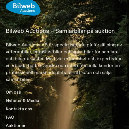
Bilweb Auctions – Samlarbilar på auktion
Bilweb Auctions AB är specialiserade på försäljning av
veteranbilar, entusiastbilar och sportbilar för samlare
och bilentusiaster. Med vår erfarenhet och expertis kan
vi erbjuda både svenska och internationella kunder en
professionell marknadsplats för att köpa och sälja
samlarbilar.
Om oss
Nyheter & Media
Kontakta oss
FAQ
Auktioner