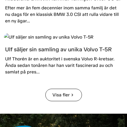
Efter mer än fem decennier inom samma familj är det
nu dags för en klassisk BMW 3.0 CSI att rulla vidare till
en ny ägar...
Ulf säljer sin samling av unika Volvo T-5R
Ulf Thorén är en auktoritet i svenska Volvo R-kretsar.
Ända sedan tonåren har han varit fascinerad av och
samlat på pres...
Visa fler
chevron_right