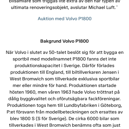
bilsamlare som triggas lite extra av den här typen av
ultimata renoveringsobjekt, avslutar Michael Luft.¨
Auktion med Volvo P1800
Bakgrund Volvo P1800
När Volvo i slutet av 50-talet beslöt sig för att bygga en
sportbil med modellnamnet P1800 fanns det inte
produktionskapacitet i Sverige. Därför förlades
produktionen till England, till biltillverkaren Jensen i
West Bromwich som tillverkade exklusiva sportbilar
mer eller mindre för hand. Produktionen startade
hösten 1960, men våren 1963 hade Volvo tröttnat på
dålig byggkvalitet och oförutsägbara fackföreningar.
Produktionen togs hem till Lundbyfabriken i Göteborg,
P:et försvann från modellbeteckningen och ersattes av
blev 1800 S (S för Sverige). De cirka 6000 bilar som
tillverkades i West Bromwich benämns ofta som just