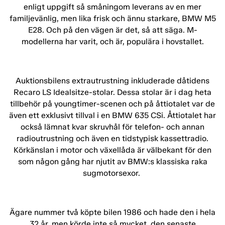
enligt uppgift så småningom leverans av en mer
familjevänlig, men lika frisk och ännu starkare, BMW M5
E28. Och på den vägen är det, så att säga. M-
modellerna har varit, och är, populära i hovstallet.
Auktionsbilens extrautrustning inkluderade dåtidens
Recaro LS Idealsitze-stolar. Dessa stolar är i dag heta
tillbehör på youngtimer-scenen och på åttiotalet var de
även ett exklusivt tillval i en BMW 635 CSi. Åttiotalet har
också lämnat kvar skruvhål för telefon- och annan
radioutrustning och även en tidstypisk kassettradio.
Körkänslan i motor och växellåda är välbekant för den
som någon gång har njutit av BMW:s klassiska raka
sugmotorsexor.
Ägare nummer två köpte bilen 1986 och hade den i hela
32 år, men körde inte så mycket, den senaste