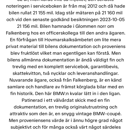
noteringen i serviceboken är från maj 2012 och då hade
bilen rullat 21 155 mil. Idag står mätaren på 21 160 mil
och vid den senaste godkänd besiktningen 2023-10-05
21 156 mil. Bilen hamnade i Glommen norr om
Falkenberg hos en officerskollega till den andra ägaren.
En förfrågan till Hovmarskalksämbetet om lite mera
privat material till bilens dokumentation och proveniens
blev fruktlöst vilket man egentligen kan förstå. Men
bilens allmänna dokumentation är ändå väldigt fin och
trevlig med en komplett servicebok, garantibevis,
skattekvitton, två nycklar och leveranshandlingar.
Nuvarande ägare, också från Falkenberg, är en känd
samlare och handlare av främst körglada bilar med en
fin historik. Den här BMW:n kvalar lätt in i den ligan.
Patinerad i ett välvårdat skick med en fin
dokumentation, en trevlig originalutrustning och
attraktiv som den är, en snygg vintage BMW-coupé.
Men proveniensens värde är i ännu högre grad något
subjektivt och för många också värt något särdeles