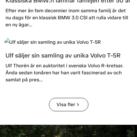
Klassiska BMW:n lämnar familjen efter 50 år
Efter mer än fem decennier inom samma familj är det
nu dags för en klassisk BMW 3.0 CSI att rulla vidare till
en ny ägar...
Ulf säljer sin samling av unika Volvo T-5R
Ulf Thorén är en auktoritet i svenska Volvo R-kretsar.
Ända sedan tonåren har han varit fascinerad av och
samlat på pres...
Visa fler
chevron_right