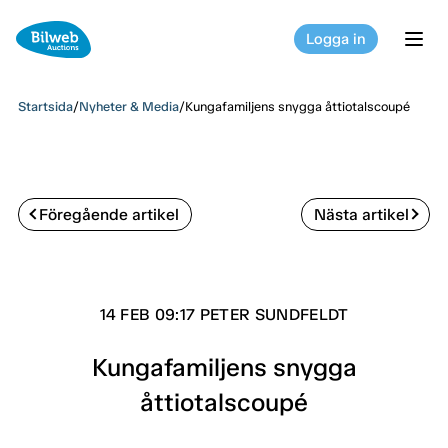
Logga in
tog
Startsida
/
Nyheter & Media
/
Kungafamiljens snygga åttiotalscoupé
Föregående artikel
Nästa artikel
14 FEB 09:17 PETER SUNDFELDT
Kungafamiljens snygga
åttiotalscoupé