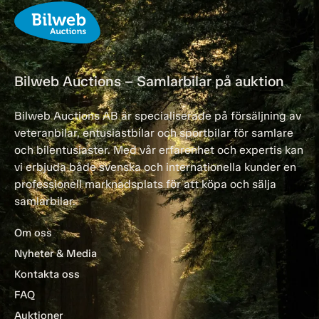
Bilweb Auctions – Samlarbilar på auktion
Bilweb Auctions AB är specialiserade på försäljning av
veteranbilar, entusiastbilar och sportbilar för samlare
och bilentusiaster. Med vår erfarenhet och expertis kan
vi erbjuda både svenska och internationella kunder en
professionell marknadsplats för att köpa och sälja
samlarbilar.
Om oss
Nyheter & Media
Kontakta oss
FAQ
Auktioner