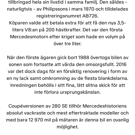
tillbringad hela sin livstid i samma familj. Den såldes -
naturligtvis - av Philipssons i mars 1970 och tilldelades
registreringsnumret AB726.
Köparen valde att betala extra för att få den nya 3,5-
liters V8:an på 200 hästkrafter. Det var den första
Mercedesmotorn efter kriget som hade en volym på
över tre liter.
När den förste ägaren gick bort 1988 övertogs bilen av
sonen som fortsatte att vårda den omsorgsfullt. 2016
var det dock dags för en försiktig renovering i form av
en ny lack samt omkromning av de flesta blankdelarna.
Inredningen behölls i sitt fina, lätt slitna skick för att
inte förlora ursprungskänslan.
Coupéversionen av 280 SE tillhör Mercedeshistoriens
absolut vackraste och mest eftertraktade modeller och
med bara 12 970 mil på mätaren är denna bil en ovanlig
möjlighet.