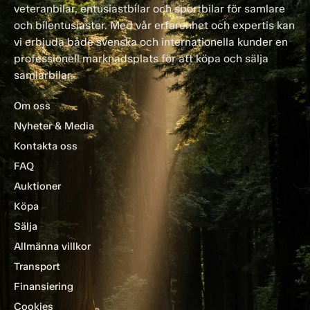
veteranbilar, entusiastbilar och sportbilar för samlare
och bilentusiaster. Med vår erfarenhet och expertis kan
vi erbjuda både svenska och internationella kunder en
professionell marknadsplats för att köpa och sälja
samlarbilar.
Om oss
Nyheter & Media
Kontakta oss
FAQ
Auktioner
Köpa
Sälja
Allmänna villkor
Transport
Finansiering
Cookies