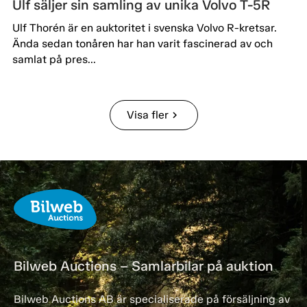
Ulf säljer sin samling av unika Volvo T-5R
Ulf Thorén är en auktoritet i svenska Volvo R-kretsar.
Ända sedan tonåren har han varit fascinerad av och
samlat på pres...
Visa fler
chevron_right
Bilweb Auctions – Samlarbilar på auktion
Bilweb Auctions AB är specialiserade på försäljning av