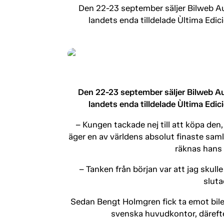
Den 22-23 september säljer Bilweb Au
landets enda tilldelade Ùltima Ed
Den 22-23 september säljer Bilweb Au
landets enda tilldelade Ùltima Ed
– Kungen tackade nej till att köpa den
äger en av världens absolut finaste saml
räknas hans 
– Tanken från början var att jag skul
sluta
Sedan Bengt Holmgren fick ta emot bilen
svenska huvudkontor, därefter