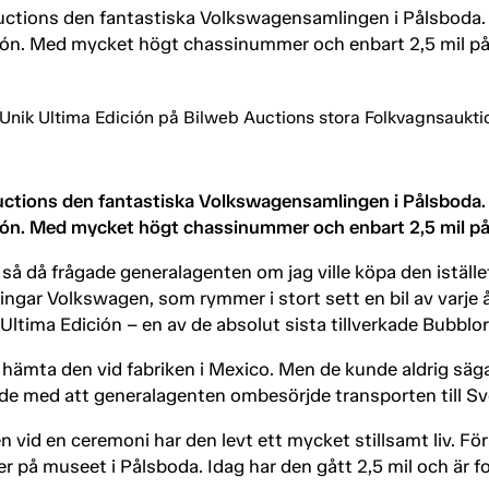
ctions den fantastiska Volkswagensamlingen i Pålsboda. E
ición. Med mycket högt chassinummer och enbart 2,5 mil på
ctions den fantastiska Volkswagensamlingen i Pålsboda. E
ición. Med mycket högt chassinummer och enbart 2,5 mil på
, så då frågade generalagenten om jag ville köpa den iställ
ingar Volkswagen, som rymmer i stort sett en bil av varje å
Ultima Edición – en av de absolut sista tillverkade Bubblo
le hämta den vid fabriken i Mexico. Men de kunde aldrig s
de med att generalagenten ombesörjde transporten till Sv
 vid en ceremoni har den levt ett mycket stillsamt liv. Fö
 på museet i Pålsboda. Idag har den gått 2,5 mil och är fo