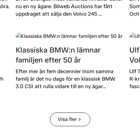
öra.
nu en ny ägare. Bilweb Auctions har fått
Som 
uppdraget att sälja den Volvo 245 ...
Och 
Klassiska BMW:n lämnar
Ulf
familjen efter 50 år
Vo
Efter mer än fem decennier inom samma
Ulf 
ch
familj är det nu dags för en klassisk BMW
R-kr
3.0 CSI att rulla vidare till en ny ägar...
fasc
Visa fler
chevron_right