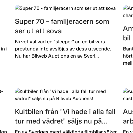
Super 70 - familjeracern som
Am
ser ut att sova
bi
Ni vet väl vad en ”sleeper” är: en bil vars
in i
prestanda inte avslöjas av dess utseende.
Bant
Nu har Bilweb Auctions en av Sveri...
hört
mell
Kultbilen från "Vi hade i alla fall
Aus
tur med vädret" säljs nu på
ar
Bilweb Auctions!
ut
ion
En av Sveriges mest välkända filmbilar söker
En v