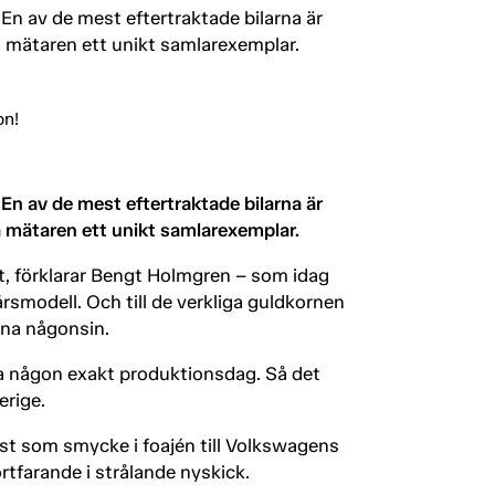
n av de mest eftertraktade bilarna är
 mätaren ett unikt samlarexemplar.
n av de mest eftertraktade bilarna är
 mätaren ett unikt samlarexemplar.
et, förklarar Bengt Holmgren – som idag
rsmodell. Och till de verkliga guldkornen
rna någonsin.
äga någon exakt produktionsdag. Så det
erige.
rst som smycke i foajén till Volkswagens
rtfarande i strålande nyskick.