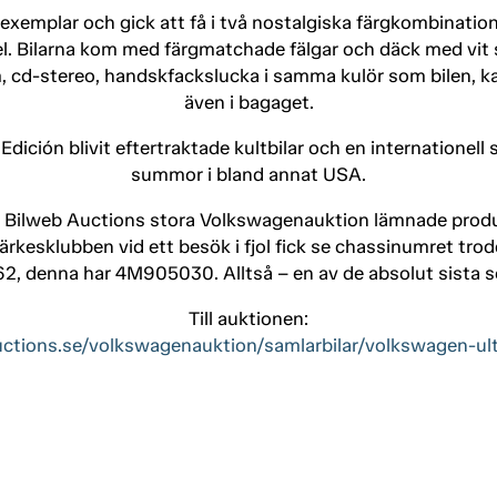
0 exemplar och gick att få i två nostalgiska färgkombinati
. Bilarna kom med färgmatchade fälgar och däck med vit s
d-stereo, handskfackslucka i samma kulör som bilen, kart
även i bagaget.
dición blivit eftertraktade kultbilar och en internationell
summor i bland annat USA.
 Bilweb Auctions stora Volkswagenauktion lämnade produk
ärkesklubben vid ett besök i fjol fick se chassinumret trodd
, denna har 4M905030. Alltså – en av de absolut sista s
Till auktionen:
uctions.se/volkswagenauktion/samlarbilar/volkswagen-ul