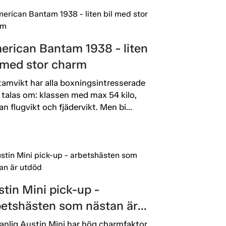
erican Bantam 1938 - liten
l med stor charm
amvikt har alla boxningsintresserade
 talas om: klassen med max 54 kilo,
an flugvikt och fjädervikt. Men bi...
tin Mini pick-up -
betshästen som nästan är
död
anlig Austin Mini har hög charmfaktor.