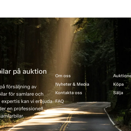
ilar på auktion
Om oss
Auktione
Nyheter & Media
Köpa
på försäljning av
Kontakta oss
Sälja
ilar för samlare och
 expertis kan vi erbjuda
FAQ
er en professionell
amlarbilar.