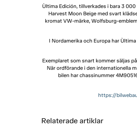
Ùltima Edición, tillverkades i bara 3 00
Harvest Moon Beige med svart klädsel
kromat VW-märke, Wolfsburg-emblem, c
I Nordamerika och Europa har Ùltima E
Exemplaret som snart kommer säljas på
När ordförande i den internationella m
bilen har chassinummer 4M905162
https://bilweba
Relaterade artiklar