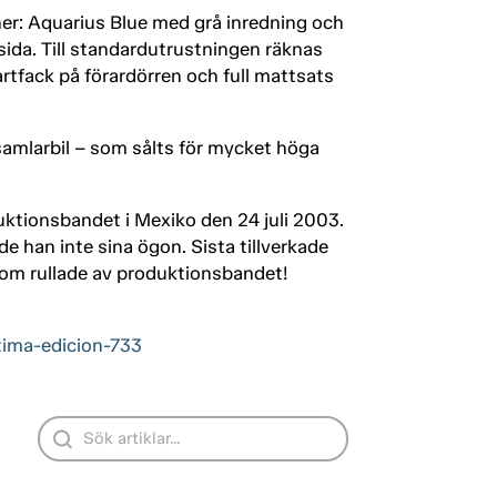
oner: Aquarius Blue med grå inredning och
ida. Till standardutrustningen räknas
fack på förardörren och full mattsats
 samlarbil – som sålts för mycket höga
tionsbandet i Mexiko den 24 juli 2003.
e han inte sina ögon. Sista tillverkade
om rullade av produktionsbandet!
tima-edicion-733