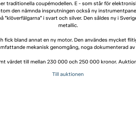
mer traditionella coupémodellen. E - som står för elektron
örutom den nämnda insprutningen också ny instrumentpanel,
 ”klöverfälgarna” i svart och silver. Den såldes ny i Sveri
metallic.
 fick bland annat en ny motor. Den användes mycket flitigt
 omfattande mekanisk genomgång, noga dokumenterad av d
t värdet till mellan 230 000 och 250 000 kronor. Auktione
Till auktionen