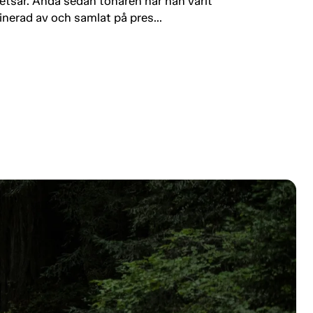
etsar. Ända sedan tonåren har han varit
inerad av och samlat på pres...