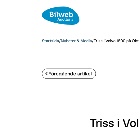
Startsida
/
Nyheter & Media
/
Triss i Volvo 1800 på Ok
Föregående artikel
Triss i V