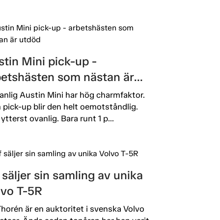
tin Mini pick-up -
betshästen som nästan är
död
anlig Austin Mini har hög charmfaktor.
pick-up blir den helt oemotståndlig.
ytterst ovanlig. Bara runt 1 p...
 säljer sin samling av unika
lvo T-5R
Thorén är en auktoritet i svenska Volvo