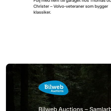
Följ med hem till garaget hos Thomas o
Christer – Volvo-veteraner som bygger
klassiker.
Bilweb Auctions – Samlarb