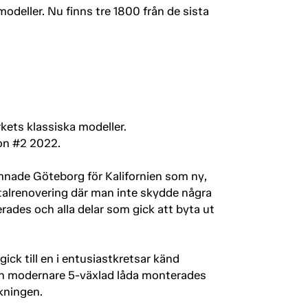
deller. Nu finns tre 1800 från de sista
kets klassiska modeller.
tion #2 2022.
ämnade Göteborg för Kalifornien som ny,
talrenovering där man inte skydde några
rades och alla delar som gick att byta ut
ick till en i entusiastkretsar känd
. En modernare 5-växlad låda monterades
kningen.