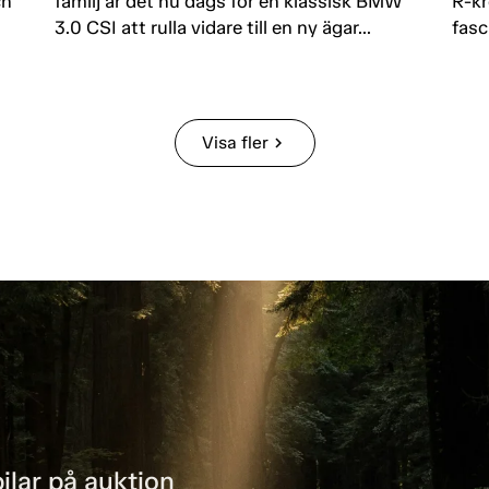
ch
familj är det nu dags för en klassisk BMW
R-kr
3.0 CSI att rulla vidare till en ny ägar...
fasc
Visa fler
chevron_right
ilar på auktion