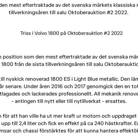
den mest eftertraktade av det svenska märkets klassiska mo
tillverkningsåren till salu Oktoberauktion #2 2022.
n position som den mest eftertraktade av det svenska mär
 1800 från de sista tillverkningsåren till salu Oktoberauk
till nyskick renoverad 1800 ES i Light Blue metallic. Den l
6 år senare. Under åren 2016 och 2017 genomgick den en to
lagades och lackerades professionellt. All mekanik renove
- antingen till nytt eller till nytillverkat - ersattes.
för att han ville ha ut mer kraft ur motorn och uppdraget g
 till 2,4 liter och fick en effekt på ca 240 hästkrafter
msar och chassi förstärktes för att kunna hantera effektö