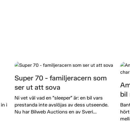
Super 70 - familjeracern som
Am
ser ut att sova
bi
Ni vet väl vad en ”sleeper” är: en bil vars
in i
prestanda inte avslöjas av dess utseende.
Bant
Nu har Bilweb Auctions en av Sveri...
hört
mell