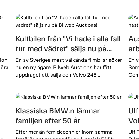
Kultbilen från "Vi hade i alla fall
Aus
tur med vädret" säljs nu på
ar
Bilweb Auctions!
ut
ion
En av Sveriges mest välkända filmbilar söker
En v
öra.
nu en ny ägare. Bilweb Auctions har fått
Som 
uppdraget att sälja den Volvo 245 ...
Och 
Klassiska BMW:n lämnar
Ulf
familjen efter 50 år
Vo
Efter mer än fem decennier inom samma
Ulf 