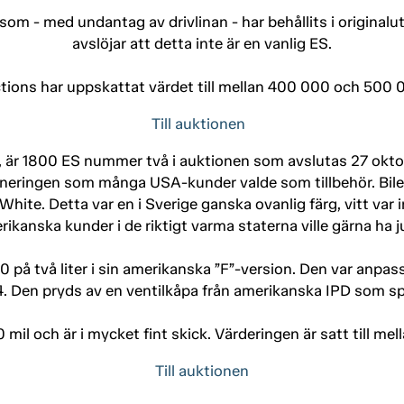
om - med undantag av drivlinan - har behållits i originalu
avslöjar att detta inte är en vanlig ES.
tions har uppskattat värdet till mellan 400 000 och 500 
Till auktionen
 är 1800 ES nummer två i auktionen som avslutas 27 oktob
oneringen som många USA-kunder valde som tillbehör. Bilen 
 White. Detta var en i Sverige ganska ovanlig färg, vitt var
rikanska kunder i de riktigt varma staterna ville gärna ha j
 på två liter i sin amerikanska ”F”-version. Den var anpa
124. Den pryds av en ventilkåpa från amerikanska IPD som s
0 mil och är i mycket fint skick. Värderingen är satt till m
Till auktionen