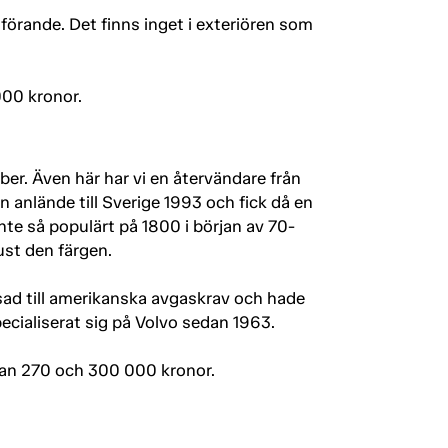
tförande. Det finns inget i exteriören som
000 kronor.
er. Även här har vi en återvändare från
anlände till Sverige 1993 och fick då en
 inte så populärt på 1800 i början av 70-
ust den färgen.
ssad till amerikanska avgaskrav och hade
pecialiserat sig på Volvo sedan 1963.
ellan 270 och 300 000 kronor.