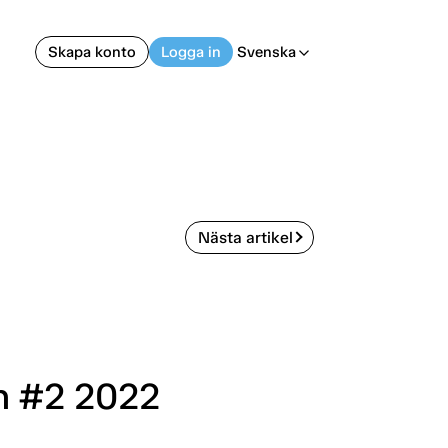
Skapa konto
Logga in
Svenska
arrow_back_ios
Nästa artikel
on #2 2022