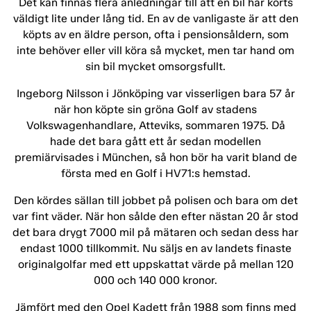
Det kan finnas flera anledningar till att en bil har körts
väldigt lite under lång tid. En av de vanligaste är att den
köpts av en äldre person, ofta i pensionsåldern, som
inte behöver eller vill köra så mycket, men tar hand om
sin bil mycket omsorgsfullt.
Ingeborg Nilsson i Jönköping var visserligen bara 57 år
när hon köpte sin gröna Golf av stadens
Volkswagenhandlare, Atteviks, sommaren 1975. Då
hade det bara gått ett år sedan modellen
premiärvisades i München, så hon bör ha varit bland de
första med en Golf i HV71:s hemstad.
Den kördes sällan till jobbet på polisen och bara om det
var fint väder. När hon sålde den efter nästan 20 år stod
det bara drygt 7000 mil på mätaren och sedan dess har
endast 1000 tillkommit. Nu säljs en av landets finaste
originalgolfar med ett uppskattat värde på mellan 120
000 och 140 000 kronor.
Jämfört med den Opel Kadett från 1988 som finns med