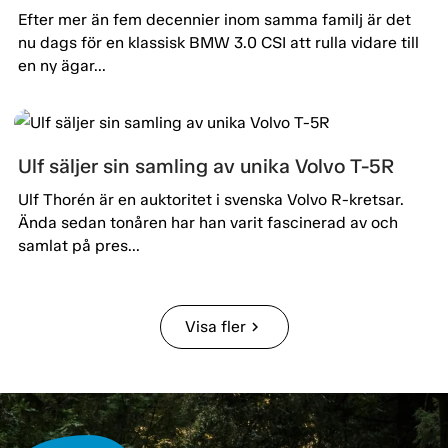
Efter mer än fem decennier inom samma familj är det
nu dags för en klassisk BMW 3.0 CSI att rulla vidare till
en ny ägar...
Ulf säljer sin samling av unika Volvo T-5R
Ulf Thorén är en auktoritet i svenska Volvo R-kretsar.
Ända sedan tonåren har han varit fascinerad av och
samlat på pres...
Visa fler
chevron_right