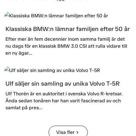
Klassiska BMW:n lämnar familjen efter 50 år
Efter mer än fem decennier inom samma familj är det
nu dags för en klassisk BMW 3.0 CSI att rulla vidare till
en ny ägar...
Ulf säljer sin samling av unika Volvo T-5R
Ulf Thorén är en auktoritet i svenska Volvo R-kretsar.
Ända sedan tonåren har han varit fascinerad av och
samlat på pres...
Visa fler
chevron_right