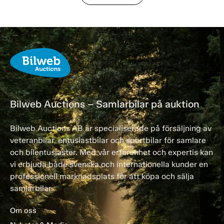
Bilweb Auctions – Samlarbilar på auktion
Bilweb Auctions AB är specialiserade på försäljning av
veteranbilar, entusiastbilar och sportbilar för samlare
och bilentusiaster. Med vår erfarenhet och expertis kan
vi erbjuda både svenska och internationella kunder en
professionell marknadsplats för att köpa och sälja
samlarbilar.
Om oss