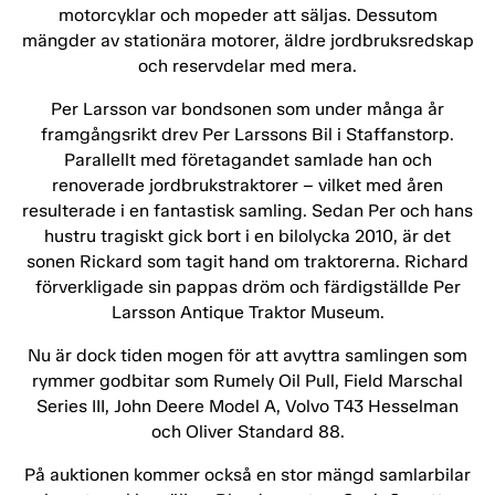
motorcyklar och mopeder att säljas. Dessutom
mängder av stationära motorer, äldre jordbruksredskap
och reservdelar med mera.
Per Larsson var bondsonen som under många år
framgångsrikt drev Per Larssons Bil i Staffanstorp.
Parallellt med företagandet samlade han och
renoverade jordbrukstraktorer – vilket med åren
resulterade i en fantastisk samling. Sedan Per och hans
hustru tragiskt gick bort i en bilolycka 2010, är det
sonen Rickard som tagit hand om traktorerna. Richard
förverkligade sin pappas dröm och färdigställde Per
Larsson Antique Traktor Museum.
Nu är dock tiden mogen för att avyttra samlingen som
rymmer godbitar som Rumely Oil Pull, Field Marschal
Series III, John Deere Model A, Volvo T43 Hesselman
och Oliver Standard 88.
På auktionen kommer också en stor mängd samlarbilar