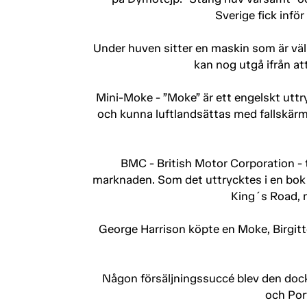
Sverige fick infö
Under huven sitter en maskin som är välb
kan nog utgå ifrån at
Mini-Moke - ”Moke” är ett engelskt uttry
och kunna luftlandsättas med fallskärm. I
BMC - British Motor Corporation - 
marknaden. Som det uttrycktes i en bok 
King´s Road, 
George Harrison köpte en Moke, Birgitte
Någon försäljningssuccé blev den dock 
och Port