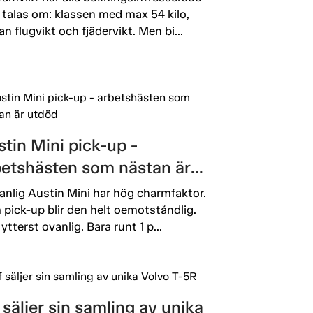
 talas om: klassen med max 54 kilo,
an flugvikt och fjädervikt. Men bi...
tin Mini pick-up -
betshästen som nästan är
död
anlig Austin Mini har hög charmfaktor.
pick-up blir den helt oemotståndlig.
ytterst ovanlig. Bara runt 1 p...
 säljer sin samling av unika