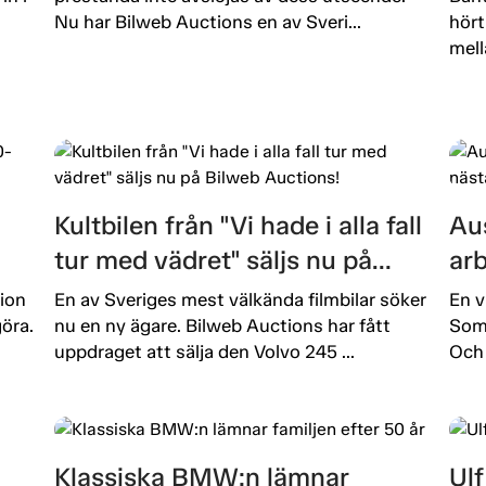
Nu har Bilweb Auctions en av Sveri...
hört
mell
Kultbilen från "Vi hade i alla fall
Aus
tur med vädret" säljs nu på
ar
Bilweb Auctions!
ut
ion
En av Sveriges mest välkända filmbilar söker
En v
öra.
nu en ny ägare. Bilweb Auctions har fått
Som 
uppdraget att sälja den Volvo 245 ...
Och 
Klassiska BMW:n lämnar
Ulf