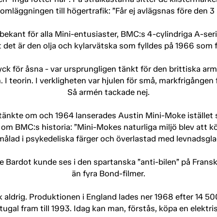
r omläggningen till högertrafik: ”Får ej avlägsnas före den 
ekant för alla Mini-entusiaster, BMC:s 4-cylindriga A-serie
t det är den olja och kylarvätska som fylldes på 1966 som f
ck för åsna - var ursprungligen tänkt för den brittiska arm
 teorin. I verkligheten var hjulen för små, markfrigången fö
Så armén tackade nej.
tänkte om och 1964 lanserades Austin Mini-Moke istället 
om BMC:s historia: ”Mini-Mokes naturliga miljö blev att kö
målad i psykedeliska färger och överlastad med levnadsgl
 Bardot kunde ses i den spartanska ”anti-bilen” på Fransk
än fyra Bond-filmer.
aldrig. Produktionen i England lades ner 1968 efter 14 500 
ugal fram till 1993. Idag kan man, förstås, köpa en elektr