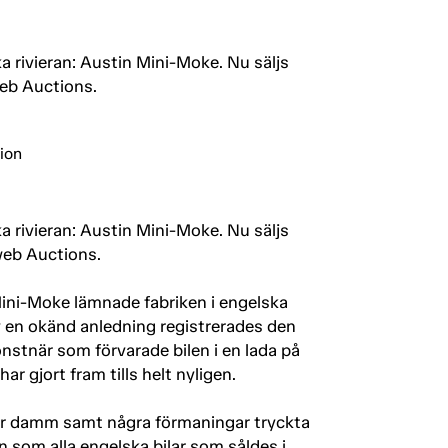
a rivieran: Austin Mini-Moke. Nu säljs
lweb Auctions.
a rivieran: Austin Mini-Moke. Nu säljs
web Auctions.
 Mini-Moke lämnade fabriken i engelska
v en okänd anledning registrerades den
nstnär som förvarade bilen i en lada på
ar gjort fram tills helt nyligen.
ager damm samt några förmaningar tryckta
n som alla engelska bilar som såldes i