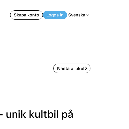
Skapa konto
Logga in
Svenska
arrow_back_ios
Nästa artikel
unik kultbil på