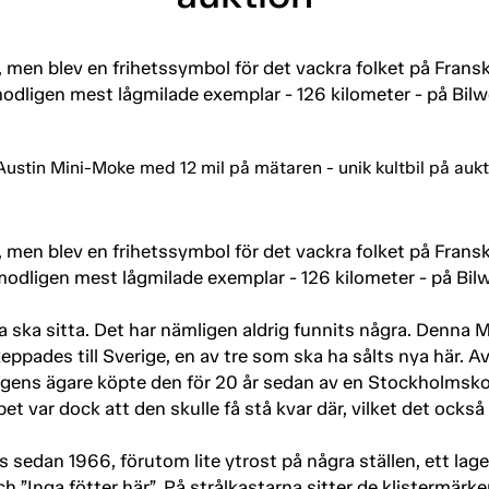
men blev en frihetssymbol för det vackra folket på Fransk
odligen mest lågmilade exemplar - 126 kilometer - på Bi
men blev en frihetssymbol för det vackra folket på Fransk
modligen mest lågmilade exemplar - 126 kilometer - på Bil
a ska sitta. Det har nämligen aldrig funnits några. Denna
pades till Sverige, en av tre som ska ha sålts nya här. A
 Dagens ägare köpte den för 20 år sedan av en Stockholmsko
 var dock att den skulle få stå kvar där, vilket det också h
 sedan 1966, förutom lite ytrost på några ställen, ett l
”Inga fötter här”. På strålkastarna sitter de klistermärke