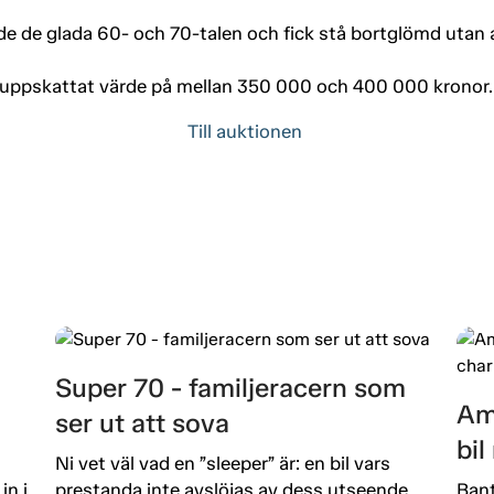
 de glada 60- och 70-talen och fick stå bortglömd utan
t uppskattat värde på mellan 350 000 och 400 000 kronor.
Till auktionen
Super 70 - familjeracern som
Am
ser ut att sova
bi
Ni vet väl vad en ”sleeper” är: en bil vars
in i
prestanda inte avslöjas av dess utseende.
Bant