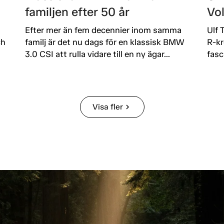
familjen efter 50 år
Vo
Efter mer än fem decennier inom samma
Ulf 
ch
familj är det nu dags för en klassisk BMW
R-kr
3.0 CSI att rulla vidare till en ny ägar...
fasc
Visa fler
chevron_right