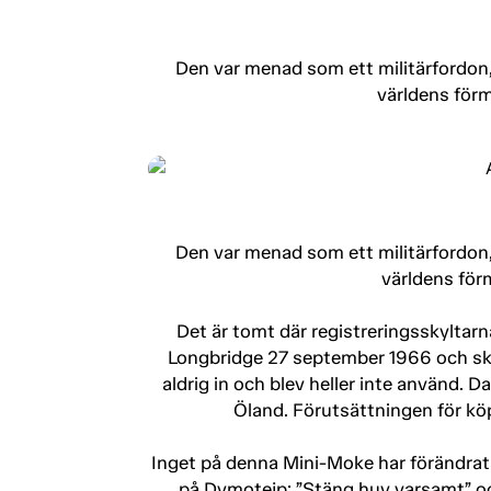
Den var menad som ett militärfordon, 
världens förm
Den var menad som ett militärfordon, 
världens för
Det är tomt där registreringsskyltarn
Longbridge 27 september 1966 och skep
aldrig in och blev heller inte använd.
Öland. Förutsättningen för köpet
Inget på denna Mini-Moke har förändrats
på Dymotejp: ”Stäng huv varsamt” och 