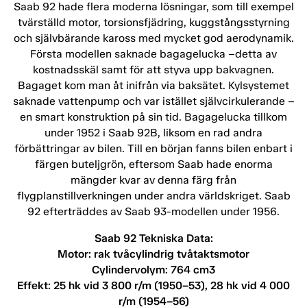
Saab 92 hade flera moderna lösningar, som till exempel
tvärställd motor, torsionsfjädring, kuggstångsstyrning
och självbärande kaross med mycket god aerodynamik.
Första modellen saknade bagagelucka –detta av
kostnadsskäl samt för att styva upp bakvagnen.
Bagaget kom man åt inifrån via baksätet. Kylsystemet
saknade vattenpump och var istället självcirkulerande –
en smart konstruktion på sin tid. Bagagelucka tillkom
under 1952 i Saab 92B, liksom en rad andra
förbättringar av bilen. Till en början fanns bilen enbart i
färgen buteljgrön, eftersom Saab hade enorma
mängder kvar av denna färg från
flygplanstillverkningen under andra världskriget. Saab
92 efterträddes av Saab 93-modellen under 1956.
Saab 92 Tekniska Data:
Motor: rak tvåcylindrig tvåtaktsmotor
Cylindervolym: 764 cm3
Effekt: 25 hk vid 3 800 r/m (1950–53), 28 hk vid 4 000
r/m (1954–56)