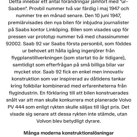
Detta innebar ett antal förändringar jämfört med ”ur-
Saaben”. Provbil nummer två var färdig i maj 1947 och
nummer tre en månad senare. Den 10 juni 1947,
premiärvisades den nya bilen för inbjudna journalister
på Saabs kontor Linköping. Bilen som visades upp för
pressen var prototyp nummer två med chassinummer
92002. Saab 92 var Saabs första personbil, som föddes
ur behovet att hålla igång ingenjörer från
flygplanstillverkningen (som startat tio år tidigare),
samtidigt som efterfrågan på små billiga bilar var
mycket stor. Saab 92 fick en enkel men innovativ
konstruktion som var inspirerad av dåtidens tankar
kring folkbilar kombinerad med erfarenheterna från
flygindustrin. En förklaring till att bilen konstruerades
snålt var att man skulle konkurrera mot planerade Volvo
PV 444 som enligt rykten skulle säljas till lågt pris. Det
visade sig senare att dessa rykten inte stämde, utan
Volvon blev betydligt dyrare.
Många moderna konstruktionslösningar