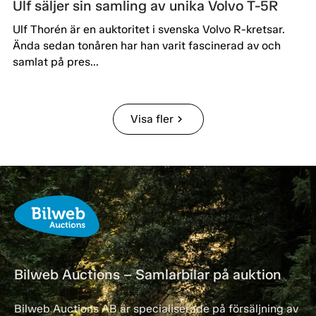
Ulf säljer sin samling av unika Volvo T-5R
Ulf Thorén är en auktoritet i svenska Volvo R-kretsar.
Ända sedan tonåren har han varit fascinerad av och
samlat på pres...
Visa fler
chevron_right
Bilweb Auctions – Samlarbilar på auktion
Bilweb Auctions AB är specialiserade på försäljning av