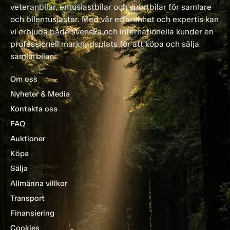
veteranbilar, entusiastbilar och sportbilar för samlare
och bilentusiaster. Med vår erfarenhet och expertis kan
vi erbjuda både svenska och internationella kunder en
professionell marknadsplats för att köpa och sälja
samlarbilar.
Om oss
Nyheter & Media
Kontakta oss
FAQ
Auktioner
Köpa
Sälja
Allmänna villkor
Transport
Finansiering
Cookies