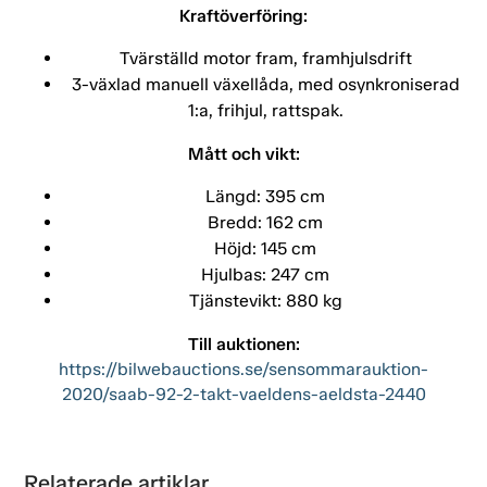
Kraftöverföring:
Tvärställd motor fram, framhjulsdrift
3-växlad manuell växellåda, med osynkroniserad
1:a, frihjul, rattspak.
Mått och vikt:
Längd: 395 cm
Bredd: 162 cm
Höjd: 145 cm
Hjulbas: 247 cm
Tjänstevikt: 880 kg
Till auktionen:
https://bilwebauctions.se/sensommarauktion-
2020/saab-92-2-takt-vaeldens-aeldsta-2440
Relaterade artiklar