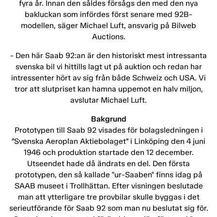
fyra år. Innan den såldes försågs den med den nya
bakluckan som infördes först senare med 92B-
modellen, säger Michael Luft, ansvarig på Bilweb
Auctions.
- Den här Saab 92:an är den historiskt mest intressanta
svenska bil vi hittills lagt ut på auktion och redan har
intressenter hört av sig från både Schweiz och USA. Vi
tror att slutpriset kan hamna uppemot en halv miljon,
avslutar Michael Luft.
Bakgrund
Prototypen till Saab 92 visades för bolagsledningen i
”Svenska Aeroplan Aktiebolaget” i Linköping den 4 juni
1946 och produktion startade den 12 december.
Utseendet hade då ändrats en del. Den första
prototypen, den så kallade "ur-Saaben" finns idag på
SAAB museet i Trollhättan. Efter visningen beslutade
man att ytterligare tre provbilar skulle byggas i det
serieutförande för Saab 92 som man nu beslutat sig för.