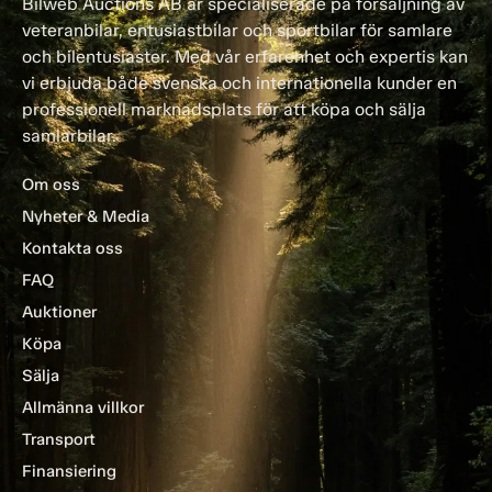
Bilweb Auctions AB är specialiserade på försäljning av
veteranbilar, entusiastbilar och sportbilar för samlare
och bilentusiaster. Med vår erfarenhet och expertis kan
vi erbjuda både svenska och internationella kunder en
professionell marknadsplats för att köpa och sälja
samlarbilar.
Om oss
Nyheter & Media
Kontakta oss
FAQ
Auktioner
Köpa
Sälja
Allmänna villkor
Transport
Finansiering