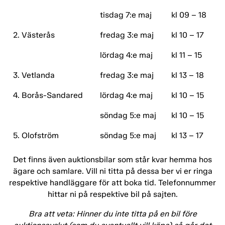
tisdag 7:e maj
kl 09 – 18
2. Västerås
fredag 3:e maj
kl 10 – 17
lördag 4:e maj
kl 11 – 15
3. Vetlanda
fredag 3:e maj
kl 13 – 18
4. Borås-Sandared
lördag 4:e maj
kl 10 – 15
söndag 5:e maj
kl 10 – 15
5. Olofström
söndag 5:e maj
kl 13 – 17
Det finns även auktionsbilar som står kvar hemma hos
ägare och samlare. Vill ni titta på dessa ber vi er ringa
respektive handläggare för att boka tid. Telefonnummer
hittar ni på respektive bil på sajten.
Bra att veta: Hinner du inte titta på en bil före