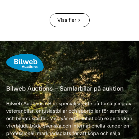
Visa fler
chevron_right
Bilweb Auctions – Samlarbilar på auktion
Bilweb Auctions AB är specialiserade på försäljning av
veteranbilar, entusiastbilar och sportbilar för samlare
och bilentusiaster. Med vår erfarenhet och expertis kan
vi erbjuda både svenska och internationella kunder en
professionell marknadsplats för att köpa och sälja