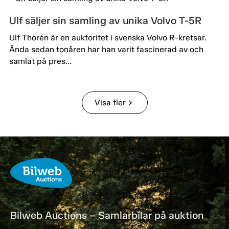
Ulf säljer sin samling av unika Volvo T-5R
Ulf Thorén är en auktoritet i svenska Volvo R-kretsar.
Ända sedan tonåren har han varit fascinerad av och
samlat på pres...
Visa fler
chevron_right
Bilweb Auctions – Samlarbilar på auktion