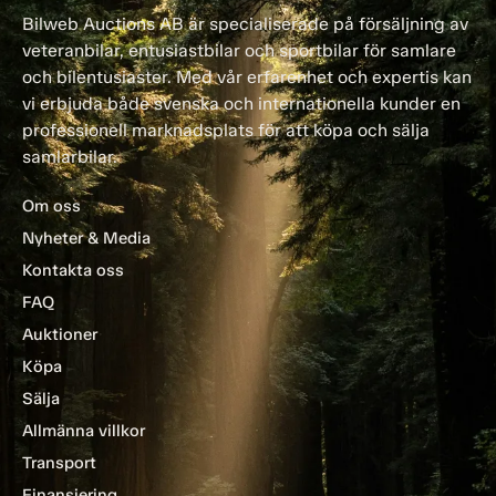
Bilweb Auctions AB är specialiserade på försäljning av
veteranbilar, entusiastbilar och sportbilar för samlare
och bilentusiaster. Med vår erfarenhet och expertis kan
vi erbjuda både svenska och internationella kunder en
professionell marknadsplats för att köpa och sälja
samlarbilar.
Om oss
Nyheter & Media
Kontakta oss
FAQ
Auktioner
Köpa
Sälja
Allmänna villkor
Transport
Finansiering