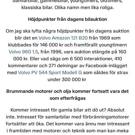
Samlarbilar, gammelbilar, youngtimers, oldtimers,
klassiska bilar. Olika namn men lika roliga.
Höjdpunkter från dagens bilauktion
Om jag ska lyfta några höjdpunkter från dagens auktion
blir det en
Volvo Amazon 121 B20
från 1969 som
klubbades för 146 000 kr och framförallt youngtimern
Volvo 960 1.5
, från 1996, vars auktion stängde på 160
000 kr. Eller vad sägs om 6 500 interaktioner, 410
kommentarer och 271 delningar av Facebook-inlägget
med
Volvo PV 544 Sport Modell G
som såldes för strax
under 300 000 kr
Brummande motorer och olja kommer fortsatt vara det
som efterfrågas
Kommer intresset för gamla bilar att dö ut? Absolut
inte. Intresset för samlarbilar med förbränningsmotorer
fortsätter att öka. Det kommer vara ännu mer intressant
i framtiden med motorer och teknik som man kan meka