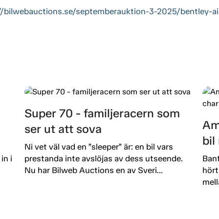
//bilwebauctions.se/septemberauktion-3-2025/bentley-air
Super 70 - familjeracern som
Am
ser ut att sova
bi
Ni vet väl vad en ”sleeper” är: en bil vars
in i
prestanda inte avslöjas av dess utseende.
Bant
Nu har Bilweb Auctions en av Sveri...
hört
mell