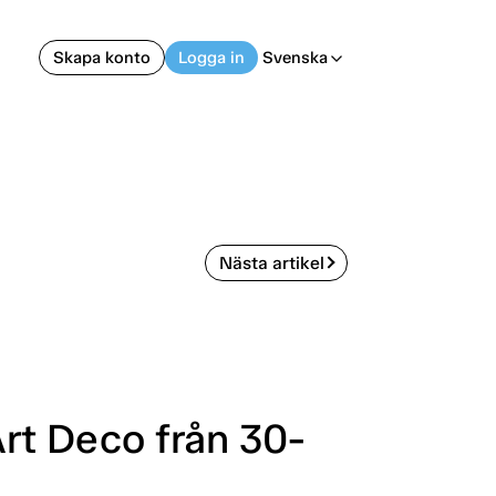
Skapa konto
Logga in
Svenska
arrow_back_ios
Nästa artikel
Art Deco från 30-