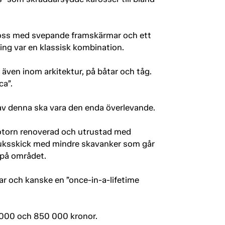
aross med svepande framskärmar och ett
ing var en klassisk kombination.
n även inom arkitektur, på båtar och tåg.
ca”.
av denna ska vara den enda överlevande.
 motorn renoverad och utrustad med
 bruksskick med mindre skavanker som går
 på området.
ar och kanske en ”once-in-a-lifetime
 000 och 850 000 kronor.