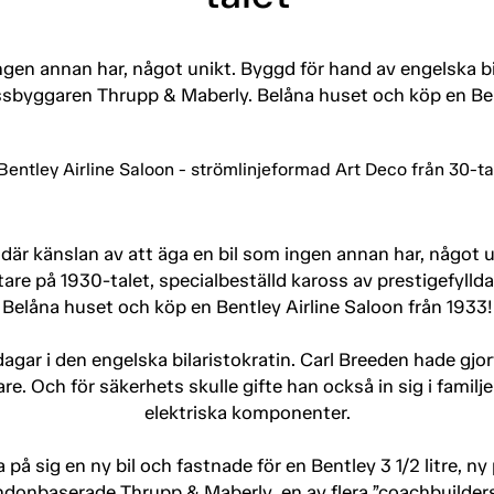
ngen annan har, något unikt. Byggd för hand av engelska bi
ssbyggaren Thrupp & Maberly. Belåna huset och köp en Ben
där känslan av att äga en bil som ingen annan har, något u
tare på 1930-talet, specialbeställd kaross av prestigefyll
Belåna huset och köp en Bentley Airline Saloon från 1933!
agar i den engelska bilaristokratin. Carl Breeden hade gjo
are. Och för säkerhets skulle gifte han också in sig i familj
elektriska komponenter.
a på sig en ny bil och fastnade för en Bentley 3 1/2 litre
Londonbaserade Thrupp & Maberly, en av flera ”coachbuilder