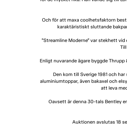
Och för att maxa coolhetsfaktorn best
karaktäristiskt sluttande bakpa
”Streamline Moderne” var stekhett vid de
Til
Enligt nuvarande ägare byggde Thrupp &
Den kom till Sverige 1981 och har
aluminiumtoppar, även bakaxel och elsys
att leva me
Oavsett är denna 30-tals Bentley en
Auktionen avslutas 18 s