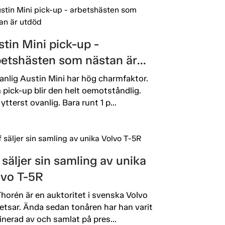
tin Mini pick-up -
betshästen som nästan är
död
anlig Austin Mini har hög charmfaktor.
pick-up blir den helt oemotståndlig.
ytterst ovanlig. Bara runt 1 p...
 säljer sin samling av unika
lvo T-5R
Thorén är en auktoritet i svenska Volvo
etsar. Ända sedan tonåren har han varit
inerad av och samlat på pres...