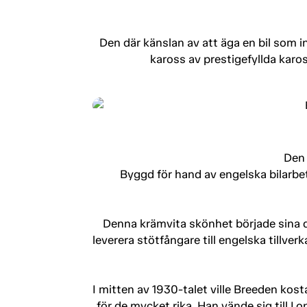
Den där känslan av att äga en bil som i
kaross av prestigefyllda karo
Den 
Byggd för hand av engelska bilarbe
Denna krämvita skönhet började sina d
leverera stötfångare till engelska tillverk
I mitten av 1930-talet ville Breeden kost
för de mycket rika. Han vände sig till 