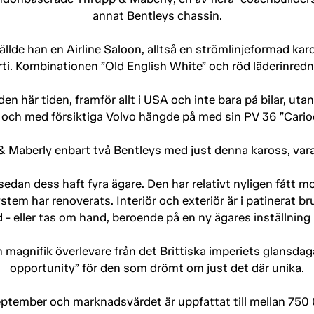
annat Bentleys chassin.
ällde han en Airline Saloon, alltså en strömlinjeformad k
rti. Kombinationen ”Old English White” och röd läderinredn
n här tiden, framför allt i USA och inte bara på bilar, uta
l och med försiktiga Volvo hängde på med sin PV 36 ”Cario
 Maberly enbart två Bentleys med just denna kaross, var
 sedan dess haft fyra ägare. Den har relativt nyligen fått
tem har renoverats. Interiör och exteriör är i patinerat
d - eller tas om hand, beroende på en ny ägares inställning
 magnifik överlevare från det Brittiska imperiets glansdag
opportunity” för den som drömt om just det där unika.
eptember och marknadsvärdet är uppfattat till mellan 750