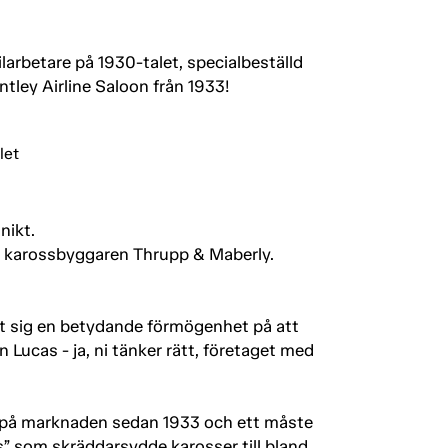
larbetare på 1930-talet, specialbeställd
tley Airline Saloon från 1933!
nikt.
da karossbyggaren Thrupp & Maberly.
rt sig en betydande förmögenhet på att
en Lucas - ja, ni tänker rätt, företaget med
, ny på marknaden sedan 1933 och ett måste
s” som skräddarsydde karosser till bland