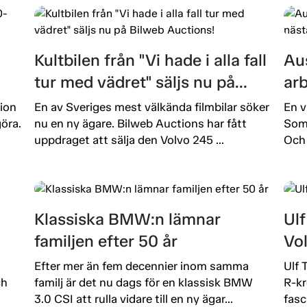
Kultbilen från "Vi hade i alla fall
Aus
tur med vädret" säljs nu på
ar
Bilweb Auctions!
ut
ion
En av Sveriges mest välkända filmbilar söker
En v
öra.
nu en ny ägare. Bilweb Auctions har fått
Som 
uppdraget att sälja den Volvo 245 ...
Och 
Klassiska BMW:n lämnar
Ulf
familjen efter 50 år
Vo
Efter mer än fem decennier inom samma
Ulf 
ch
familj är det nu dags för en klassisk BMW
R-kr
3.0 CSI att rulla vidare till en ny ägar...
fasc