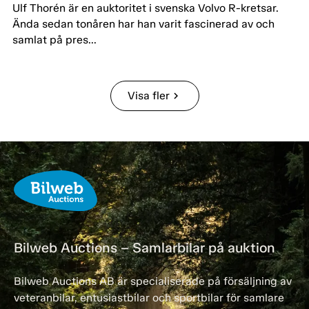
Ulf Thorén är en auktoritet i svenska Volvo R-kretsar.
Ända sedan tonåren har han varit fascinerad av och
samlat på pres...
Visa fler
chevron_right
Bilweb Auctions – Samlarbilar på auktion
Bilweb Auctions AB är specialiserade på försäljning av
veteranbilar, entusiastbilar och sportbilar för samlare