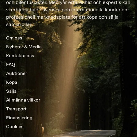
och bilentusiaster. Med vår erfarenhet och expertis kan
vi erbjuda både svenska och internationella kunder en
professionell marknadsplats för att köpa och sälja
samlarbilar.
Om oss
Nyheter & Media
Kontakta oss
FAQ
Auktioner
Köpa
Sälja
Allmänna villkor
Transport
Finansiering
Cookies