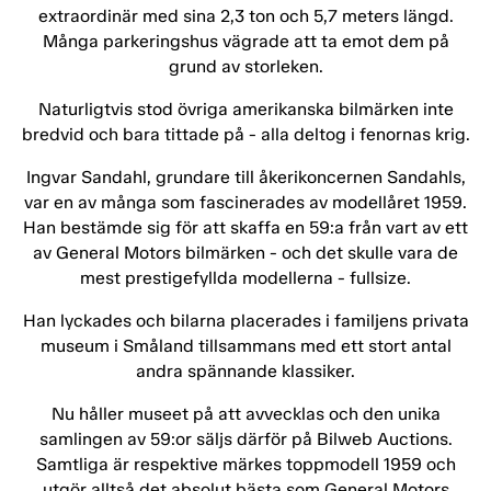
extraordinär med sina 2,3 ton och 5,7 meters längd.
Många parkeringshus vägrade att ta emot dem på
grund av storleken.
Naturligtvis stod övriga amerikanska bilmärken inte
bredvid och bara tittade på - alla deltog i fenornas krig.
Ingvar Sandahl, grundare till åkerikoncernen Sandahls,
var en av många som fascinerades av modellåret 1959.
Han bestämde sig för att skaffa en 59:a från vart av ett
av General Motors bilmärken - och det skulle vara de
mest prestigefyllda modellerna - fullsize.
Han lyckades och bilarna placerades i familjens privata
museum i Småland tillsammans med ett stort antal
andra spännande klassiker.
Nu håller museet på att avvecklas och den unika
samlingen av 59:or säljs därför på Bilweb Auctions.
Samtliga är respektive märkes toppmodell 1959 och
utgör alltså det absolut bästa som General Motors