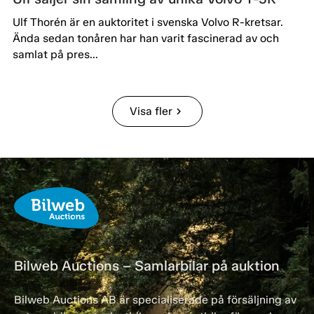
Ulf Thorén är en auktoritet i svenska Volvo R-kretsar.
Ända sedan tonåren har han varit fascinerad av och
samlat på pres...
Visa fler
chevron_right
Bilweb Auctions – Samlarbilar på auktion
Bilweb Auctions AB är specialiserade på försäljning av