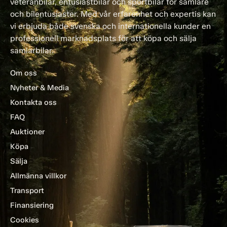
veteranbilar, entusiastbilar och sportbilar för samlare
och bilentusiaster. Med vår erfarenhet och expertis kan
vi erbjuda både svenska och internationella kunder en
professionell marknadsplats för att köpa och sälja
samlarbilar.
Om oss
Nyheter & Media
Kontakta oss
FAQ
Auktioner
Köpa
Sälja
Allmänna villkor
Transport
Finansiering
Cookies