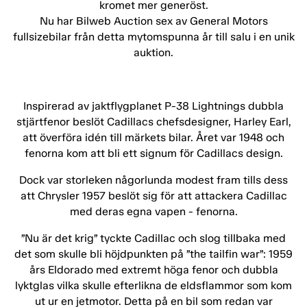
kromet mer generöst.
Nu har Bilweb Auction sex av General Motors
fullsizebilar från detta mytomspunna år till salu i en unik
auktion.
Inspirerad av jaktflygplanet P-38 Lightnings dubbla
stjärtfenor beslöt Cadillacs chefsdesigner, Harley Earl,
att överföra idén till märkets bilar. Året var 1948 och
fenorna kom att bli ett signum för Cadillacs design.
Dock var storleken någorlunda modest fram tills dess
att Chrysler 1957 beslöt sig för att attackera Cadillac
med deras egna vapen - fenorna.
”Nu är det krig” tyckte Cadillac och slog tillbaka med
det som skulle bli höjdpunkten på ”the tailfin war”: 1959
års Eldorado med extremt höga fenor och dubbla
lyktglas vilka skulle efterlikna de eldsflammor som kom
ut ur en jetmotor. Detta på en bil som redan var