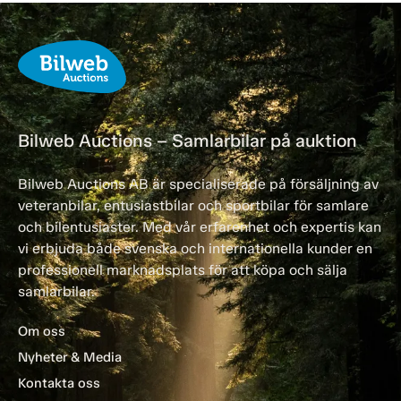
Bilweb Auctions – Samlarbilar på auktion
Bilweb Auctions AB är specialiserade på försäljning av
veteranbilar, entusiastbilar och sportbilar för samlare
och bilentusiaster. Med vår erfarenhet och expertis kan
vi erbjuda både svenska och internationella kunder en
professionell marknadsplats för att köpa och sälja
samlarbilar.
Om oss
Nyheter & Media
Kontakta oss