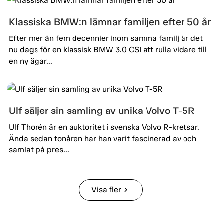
Klassiska BMW:n lämnar familjen efter 50 år
Efter mer än fem decennier inom samma familj är det
nu dags för en klassisk BMW 3.0 CSI att rulla vidare till
en ny ägar...
Ulf säljer sin samling av unika Volvo T-5R
Ulf Thorén är en auktoritet i svenska Volvo R-kretsar.
Ända sedan tonåren har han varit fascinerad av och
samlat på pres...
Visa fler
chevron_right