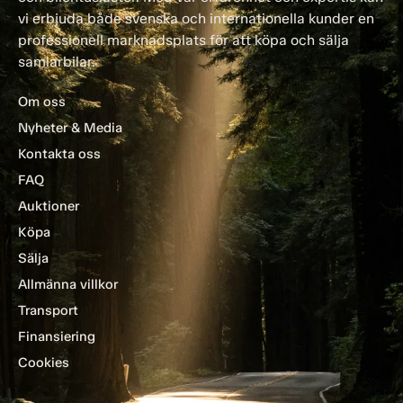
vi erbjuda både svenska och internationella kunder en
professionell marknadsplats för att köpa och sälja
samlarbilar.
Om oss
Nyheter & Media
Kontakta oss
FAQ
Auktioner
Köpa
Sälja
Allmänna villkor
Transport
Finansiering
Cookies