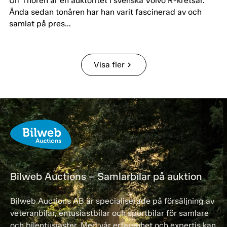
Ulf Thorén är en auktoritet i svenska Volvo R-kretsar.
Ända sedan tonåren har han varit fascinerad av och
samlat på pres...
Visa fler
chevron_right
Bilweb Auctions – Samlarbilar på auktion
Bilweb Auctions AB är specialiserade på försäljning av
veteranbilar, entusiastbilar och sportbilar för samlare
och bilentusiaster. Med vår erfarenhet och expertis kan