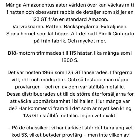
Många Amazonentusiaster världen över kan väckas mitt
i natten och obesvärat rabbla de detaljer som skiljer en
123 GT från en standard Amazon.
Varvräknaren. Ratten. Backspeglarna. Extraljusen.
Signalhornet som lät högre. Att det satt Pirelli Cinturato
på från fabrik. Och mycket mer.
B18-motorn trimmades till 115 hästar, lika många som i
1800 S.
Det var hösten 1966 som 123 GT lanserades. I färgerna
vitt, rött och mörkgrönt. Och så testade man några
provfärger – och en av dem var stålblå metallic.
Dessa distribuerades ut till de större återförsäljarna för
att väcka uppmärksamhet i bilhallen. Hur många var
de? Här kommer vi fram till det som är mystiken kring
123 GT i stålblå metallic: ingen vet exakt.
– På de chassikort vi har i arkivet står det bara angivet
kod 53, vilket betyder provfärg – men inte vilken av