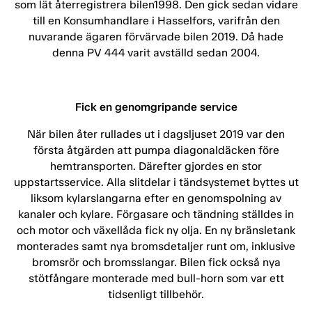
som lät återregistrera bilen1998. Den gick sedan vidare
till en Konsumhandlare i Hasselfors, varifrån den
nuvarande ägaren förvärvade bilen 2019. Då hade
denna PV 444 varit avställd sedan 2004.
Fick en genomgripande service
När bilen åter rullades ut i dagsljuset 2019 var den
första åtgärden att pumpa diagonaldäcken före
hemtransporten. Därefter gjordes en stor
uppstartsservice. Alla slitdelar i tändsystemet byttes ut
liksom kylarslangarna efter en genomspolning av
kanaler och kylare. Förgasare och tändning ställdes in
och motor och växellåda fick ny olja. En ny bränsletank
monterades samt nya bromsdetaljer runt om, inklusive
bromsrör och bromsslangar. Bilen fick också nya
stötfångare monterade med bull-horn som var ett
tidsenligt tillbehör.