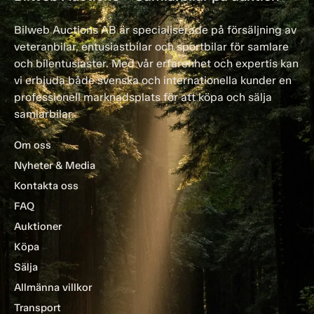
Bilweb Auctions AB är specialiserade på försäljning av
veteranbilar, entusiastbilar och sportbilar för samlare
och bilentusiaster. Med vår erfarenhet och expertis kan
vi erbjuda både svenska och internationella kunder en
professionell marknadsplats för att köpa och sälja
samlarbilar.
Om oss
Nyheter & Media
Kontakta oss
FAQ
Auktioner
Köpa
Sälja
Allmänna villkor
Transport