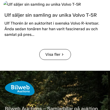
Ulf säljer sin samling av unika Volvo T-5R
Ulf Thorén är en auktoritet i svenska Volvo R-kretsar.
Ända sedan tonåren har han varit fascinerad av och
samlat på pres...
Visa fler
chevron_right
Bilweb Auctions – Samlarbilar på auktion