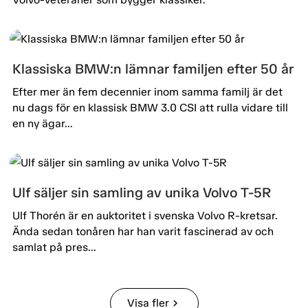
Klassiska BMW:n lämnar familjen efter 50 år
Efter mer än fem decennier inom samma familj är det
nu dags för en klassisk BMW 3.0 CSI att rulla vidare till
en ny ägar...
Ulf säljer sin samling av unika Volvo T-5R
Ulf Thorén är en auktoritet i svenska Volvo R-kretsar.
Ända sedan tonåren har han varit fascinerad av och
samlat på pres...
Visa fler
chevron_right