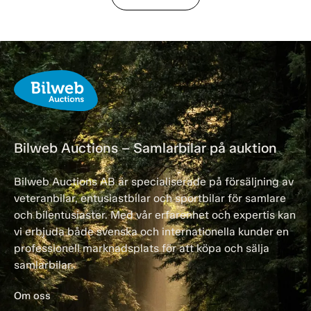
Bilweb Auctions – Samlarbilar på auktion
Bilweb Auctions AB är specialiserade på försäljning av
veteranbilar, entusiastbilar och sportbilar för samlare
och bilentusiaster. Med vår erfarenhet och expertis kan
vi erbjuda både svenska och internationella kunder en
professionell marknadsplats för att köpa och sälja
samlarbilar.
Om oss