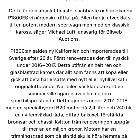
- Detta är den absolut finaste, snabbaste och godkända
P1800ES vi någonsin träffat på. Bilen har ju utvecklats
till en potent modern sportvagn men med en klassisk
kaross, säger Michael Luft, ansvarig för Bilweb
Auctions.
P1800:an såldes ny Kalifornien och importerades till
Sverige efter 26 år. Först renoverades den till nyskick
under 2016–2017. Detta utifrån en helt ren och
glasblästrad kaross där allt som fanns att köpa eller
gick att byta har ersatts med nytt eller nytillverkat i
originalutförande. När bilen var klar och körd en
sommar ville ägaren även ha modern
sportbilsprestanda. Detta gjordes under 2017–2018
med en specialbyggd B20 motor på 2,4 liter och 240 hk,
en ny femväxlad låda, diffad bakaxel, förstärkta
bromsar och chassi. Kvitton från renoveringen uppgår
till mer än en miljon kronor. Motorn har en
trimningsgrad som på sin tid skulle höra hemma på