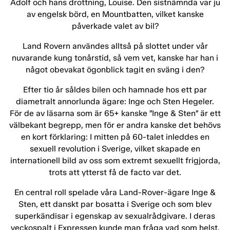
Adolf och hans drottning, Louise. Den sistnämnda var ju
av engelsk börd, en Mountbatten, vilket kanske
påverkade valet av bil?
Land Rovern användes alltså på slottet under vår
nuvarande kung tonårstid, så vem vet, kanske har han i
något obevakat ögonblick tagit en sväng i den?
Efter tio år såldes bilen och hamnade hos ett par
diametralt annorlunda ägare: Inge och Sten Hegeler.
För de av läsarna som är 65+ kanske ”Inge & Sten” är ett
välbekant begrepp, men för er andra kanske det behövs
en kort förklaring: I mitten på 60-talet inleddes en
sexuell revolution i Sverige, vilket skapade en
internationell bild av oss som extremt sexuellt frigjorda,
trots att ytterst få de facto var det.
En central roll spelade våra Land-Rover-ägare Inge &
Sten, ett danskt par bosatta i Sverige och som blev
superkändisar i egenskap av sexualrådgivare. I deras
veckospalt i Expressen kunde man fråga vad som helst,