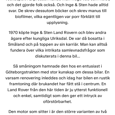
och det gjorde folk också. Och Inge & Sten hade alltid
svar. De skrev dessutom böcker och skrev manus till
biofilmer, vilka egentligen var porr förklätt till
upplysning.
1970 köpte Inge & Sten Land Rovern och blev andra
ägare efter kungliga Ulriksdal. De var då bosatta i
Småland och på toppen av sin karriär. Man kan alltså
fundera över vilka intrikata samlevnadsfrågor som
diskuterats i denna bil…
Så småningom hamnade den hos en entusiast i
Göteborgstrakten med stor kunskap om dessa bilar. En
varsam renovering inleddes och idag har bilen en rustik
framtoning där brukandet har fått stå i centrum. En
Land Rover från den här tiden är ju ytterst funktionell
och enkel, samtidigt som den ger ett intryck av
oförstörbarhet.
Den motor som sitter i är den större varianten av två