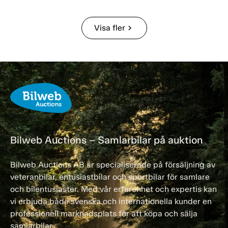
Visa fler
chevron_right
Bilweb Auctions – Samlarbilar på auktion
Bilweb Auctions AB är specialiserade på försäljning av
veteranbilar, entusiastbilar och sportbilar för samlare
och bilentusiaster. Med vår erfarenhet och expertis kan
vi erbjuda både svenska och internationella kunder en
professionell marknadsplats för att köpa och sälja
samlarbilar.