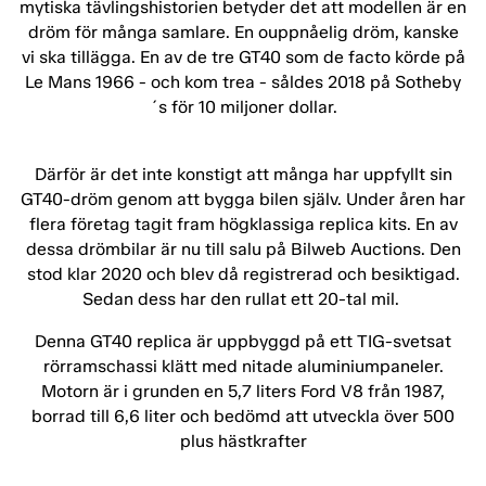
mytiska tävlingshistorien betyder det att modellen är en
dröm för många samlare. En ouppnåelig dröm, kanske
vi ska tillägga. En av de tre GT40 som de facto körde på
Le Mans 1966 - och kom trea - såldes 2018 på Sotheby
´s för 10 miljoner dollar.
Därför är det inte konstigt att många har uppfyllt sin
GT40-dröm genom att bygga bilen själv. Under åren har
flera företag tagit fram högklassiga replica kits. En av
dessa drömbilar är nu till salu på Bilweb Auctions. Den
stod klar 2020 och blev då registrerad och besiktigad.
Sedan dess har den rullat ett 20-tal mil.
Denna GT40 replica är uppbyggd på ett TIG-svetsat
rörramschassi klätt med nitade aluminiumpaneler.
Motorn är i grunden en 5,7 liters Ford V8 från 1987,
borrad till 6,6 liter och bedömd att utveckla över 500
plus hästkrafter