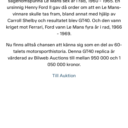
sägenomspunna Le Mans sex år i rad, 1960 - 1965. En
ursinnig Henry Ford II gav då order om att en Le Mans-
vinnare skulle tas fram, bland annat med hjälp av
Carroll Shelby och resultatet blev GT40. Och den vann
kriget mot Ferrari, Ford vann Le Mans fyra år i rad, 1966
- 1969.
Nu finns alltså chansen att känna sig som en del av 60-
talets motorsporthistoria. Denna GT40 replica är
värderad av Bilweb Auctions till mellan 950 000 och 1
050 000 kronor.
Till Auktion