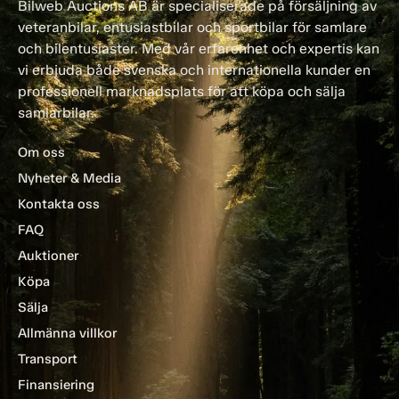
Bilweb Auctions AB är specialiserade på försäljning av
veteranbilar, entusiastbilar och sportbilar för samlare
och bilentusiaster. Med vår erfarenhet och expertis kan
vi erbjuda både svenska och internationella kunder en
professionell marknadsplats för att köpa och sälja
samlarbilar.
Om oss
Nyheter & Media
Kontakta oss
FAQ
Auktioner
Köpa
Sälja
Allmänna villkor
Transport
Finansiering