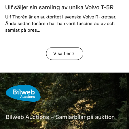
Ulf säljer sin samling av unika Volvo T-5R
Ulf Thorén är en auktoritet i svenska Volvo R-kretsar.
Ända sedan tonåren har han varit fascinerad av och
samlat på pres...
Visa fler
chevron_right
Bilweb Auctions – Samlarbilar på auktion