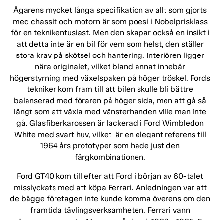
Ägarens mycket långa specifikation av allt som gjorts
med chassit och motorn är som poesi i Nobelprisklass
för en teknikentusiast. Men den skapar också en insikt i
att detta inte är en bil för vem som helst, den ställer
stora krav på skötsel och hantering. Interiören ligger
nära originalet, vilket bland annat innebär
högerstyrning med växelspaken på höger tröskel. Fords
tekniker kom fram till att bilen skulle bli bättre
balanserad med föraren på höger sida, men att gå så
långt som att växla med vänsterhanden ville man inte
gå. Glasfiberkarossen är lackerad i Ford Wimbledon
White med svart huv, vilket är en elegant referens till
1964 års prototyper som hade just den
färgkombinationen.
Ford GT40 kom till efter att Ford i början av 60-talet
misslyckats med att köpa Ferrari. Anledningen var att
de bägge företagen inte kunde komma överens om den
framtida tävlingsverksamheten. Ferrari vann