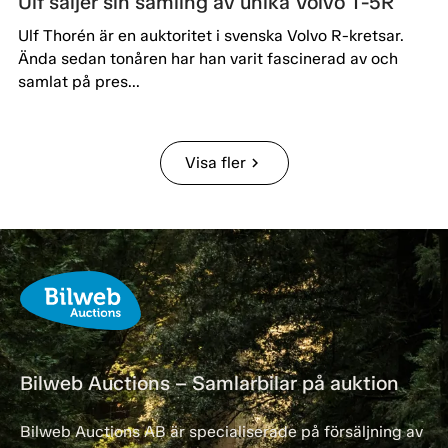
Ulf säljer sin samling av unika Volvo T-5R
Ulf Thorén är en auktoritet i svenska Volvo R-kretsar.
Ända sedan tonåren har han varit fascinerad av och
samlat på pres...
Visa fler
chevron_right
Bilweb Auctions – Samlarbilar på auktion
Bilweb Auctions AB är specialiserade på försäljning av