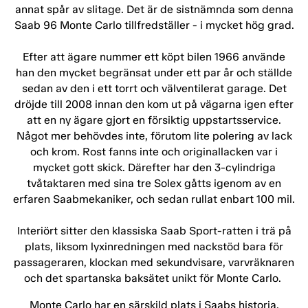
annat spår av slitage. Det är de sistnämnda som denna
Saab 96 Monte Carlo tillfredställer - i mycket hög grad.
Efter att ägare nummer ett köpt bilen 1966 använde
han den mycket begränsat under ett par år och ställde
sedan av den i ett torrt och välventilerat garage. Det
dröjde till 2008 innan den kom ut på vägarna igen efter
att en ny ägare gjort en försiktig uppstartsservice.
Något mer behövdes inte, förutom lite polering av lack
och krom. Rost fanns inte och originallacken var i
mycket gott skick. Därefter har den 3-cylindriga
tvåtaktaren med sina tre Solex gåtts igenom av en
erfaren Saabmekaniker, och sedan rullat enbart 100 mil.
Interiört sitter den klassiska Saab Sport-ratten i trä på
plats, liksom lyxinredningen med nackstöd bara för
passageraren, klockan med sekundvisare, varvräknaren
och det spartanska baksätet unikt för Monte Carlo.
Monte Carlo har en särskild plats i Saabs historia.