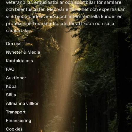
veteranbilar, entusiastbilar och sportbilar för samlare
och bilentusiaster. Med vår erfarenhet och expertis kan
vi erbjuda både svenska och internationella kunder en
professionell marknadsplats för att köpa och sälja
samlarbilar.
Om oss
Nyheter & Media
Kontakta oss
FAQ
Auktioner
Köpa
Sälja
Allmänna villkor
Transport
Finansiering
Cookies