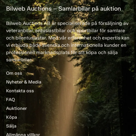
Bilweb Auctions – Samlarbilar på auktion
Bilweb Auctions AB är specialiserade på försäljning av
veteranbilar, entusiastbilar och sportbilar för samlare
och bilentusiaster. Med vår erfarenhet och expertis kan
vi erbjuda både svenska och internationella kunder en
professionell marknadsplats för att köpa och sälja
samlarbilar.
Om oss
Nyheter & Media
Kontakta oss
FAQ
Auktioner
Köpa
Sälja
Allmänna villkor