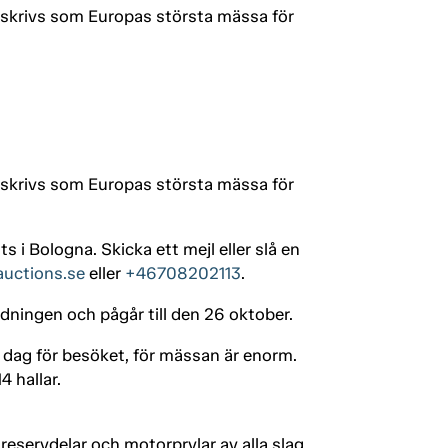
beskrivs som Europas största mässa för
beskrivs som Europas största mässa för
 i Bologna. Skicka ett mejl eller slå en
auctions.se
eller
+46708202113
.
dningen och pågår till den 26 oktober.
 dag för besöket, för mässan är enorm.
 hallar.
reservdelar och motorprylar av alla slag.