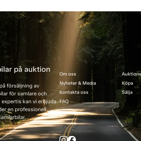
ilar på auktion
Om oss
Auktione
Nyheter & Media
Köpa
på försäljning av
Kontakta oss
Sälja
ilar för samlare och
 expertis kan vi erbjuda
FAQ
er en professionell
amlarbilar.