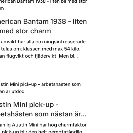
erican Bantam 1938 - liten
l med stor charm
amvikt har alla boxningsintresserade
 talas om: klassen med max 54 kilo,
an flugvikt och fjädervikt. Men bi...
tin Mini pick-up -
betshästen som nästan är
död
anlig Austin Mini har hög charmfaktor.
pick-up blir den helt oemotståndlig.