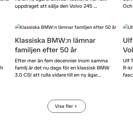
uppdraget att sälja den Volvo 245 ...
Och 
Klassiska BMW:n lämnar
Ulf
familjen efter 50 år
Vo
Efter mer än fem decennier inom samma
Ulf 
ch
familj är det nu dags för en klassisk BMW
R-kr
3.0 CSI att rulla vidare till en ny ägar...
fasc
Visa fler
chevron_right