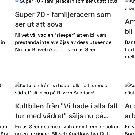
Super 70 - familjeracern som
Am
ser ut att sova
bi
Ni vet väl vad en ”sleeper” är: en bil vars
in i
prestanda inte avslöjas av dess utseende.
Bant
Nu har Bilweb Auctions en av Sveri...
hört
mell
Kultbilen från "Vi hade i alla fall
Aus
tur med vädret" säljs nu på
ar
Bilweb Auctions!
ut
ion
En av Sveriges mest välkända filmbilar söker
En v
öra.
nu en ny ägare. Bilweb Auctions har fått
Som 