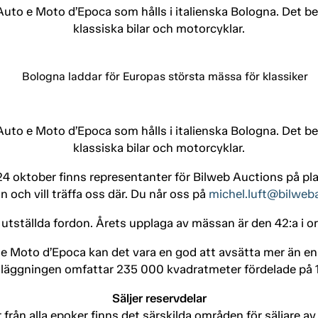
Auto e Moto d’Epoca som hålls i italienska Bologna. Det 
klassiska bilar och motorcyklar.
Auto e Moto d’Epoca som hålls i italienska Bologna. Det 
klassiska bilar och motorcyklar.
4 oktober finns representanter för Bilweb Auctions på plats
 och vill träffa oss där. Du når oss på
michel.luft@bilweb
tställda fordon. Årets upplaga av mässan är den 42:a i or
e Moto d’Epoca kan det vara en god att avsätta mer än en
äggningen omfattar 235 000 kvadratmeter fördelade på 14
Säljer reservdelar
från alla epoker finns det särskilda områden för säljare av 