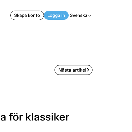
Skapa konto
Logga in
Svenska
arrow_back_ios
Nästa artikel
 för klassiker