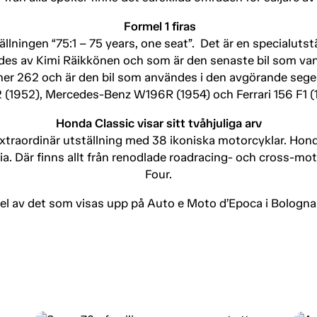
Formel 1 firas
lningen “75:1 – 75 years, one seat”. Det är en specialutstä
des av Kimi Räikkönen och som är den senaste bil som van
er 262 och är den bil som användes i den avgörande segern 
2 (1952), Mercedes-Benz W196R (1954) och Ferrari 156 F1 (19
Honda Classic visar sitt tvåhjuliga arv
traordinär utställning med 38 ikoniska motorcyklar. Hond
. Där finns allt från renodlade roadracing- och cross-mo
Four.
el av det som visas upp på Auto e Moto d’Epoca i Bologna 