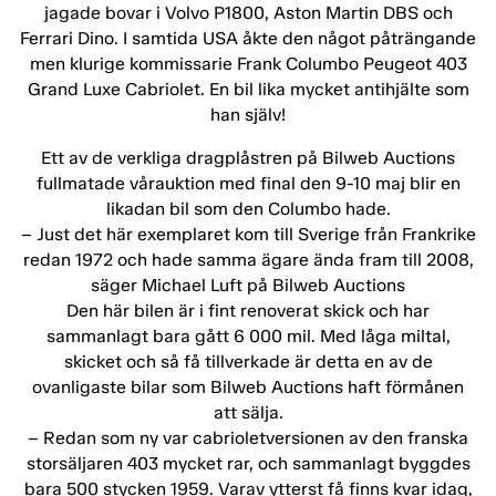
jagade bovar i Volvo P1800, Aston Martin DBS och
Ferrari Dino. I samtida USA åkte den något påträngande
men klurige kommissarie Frank Columbo Peugeot 403
Grand Luxe Cabriolet. En bil lika mycket antihjälte som
han själv!
Ett av de verkliga dragplåstren på Bilweb Auctions
fullmatade vårauktion med final den 9-10 maj blir en
likadan bil som den Columbo hade.
– Just det här exemplaret kom till Sverige från Frankrike
redan 1972 och hade samma ägare ända fram till 2008,
säger Michael Luft på Bilweb Auctions
Den här bilen är i fint renoverat skick och har
sammanlagt bara gått 6 000 mil. Med låga miltal,
skicket och så få tillverkade är detta en av de
ovanligaste bilar som Bilweb Auctions haft förmånen
att sälja.
– Redan som ny var cabrioletversionen av den franska
storsäljaren 403 mycket rar, och sammanlagt byggdes
bara 500 stycken 1959. Varav ytterst få finns kvar idag,