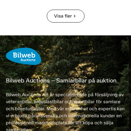
Visa fler
chevron_right
Bilweb Auctions – Samlarbilar på auktion
Bilweb Auctions AB är specialiserade på försäljning av
veteranbilar, entusiastbilar och sportbilar för samlare
och bilentusiaster. Med vår erfarenhet och expertis kan
vi erbjuda både svenska och internationella kunder en
professionell marknadsplats för att köpa och sälja
samlarbilar.