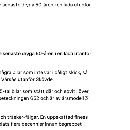
de senaste dryga 50-åren i en lada utanför
de senaste dryga 50-åren i en lada utanför
några bilar som inte var i dåligt skick, så
n Värsås utanför Skövde.
15-tal bilar som stått där och sovit i över
llbeteckningen 652 och är av årsmodell 31
och träeker-fälgar. En uppskattad finess
lats flera decennier innan begreppet