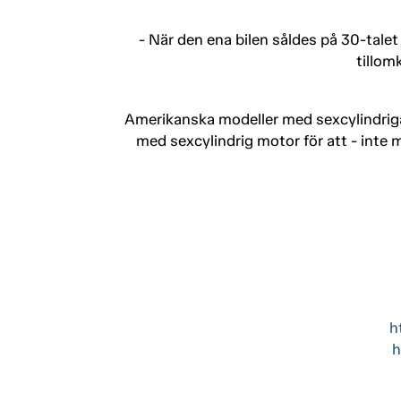
- När den ena bilen såldes på 30-talet
tillom
Amerikanska modeller med sexcylindriga
med sexcylindrig motor för att - inte m
h
h