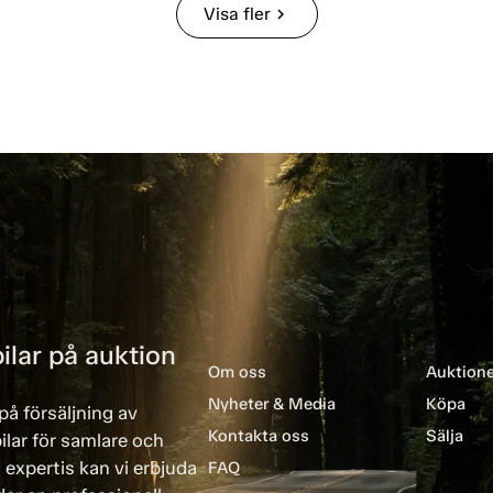
Visa fler
chevron_right
ilar på auktion
Om oss
Auktione
Nyheter & Media
Köpa
på försäljning av
Kontakta oss
Sälja
ilar för samlare och
 expertis kan vi erbjuda
FAQ