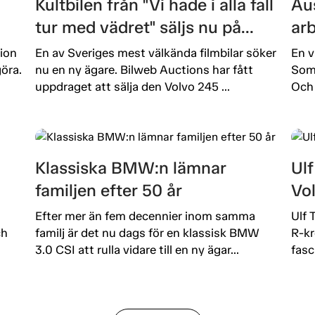
Kultbilen från "Vi hade i alla fall
Aus
tur med vädret" säljs nu på
ar
Bilweb Auctions!
ut
ion
En av Sveriges mest välkända filmbilar söker
En v
öra.
nu en ny ägare. Bilweb Auctions har fått
Som 
uppdraget att sälja den Volvo 245 ...
Och 
Klassiska BMW:n lämnar
Ulf
familjen efter 50 år
Vo
Efter mer än fem decennier inom samma
Ulf 
ch
familj är det nu dags för en klassisk BMW
R-kr
3.0 CSI att rulla vidare till en ny ägar...
fasc