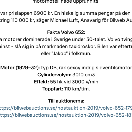
motorhotell hade uppfunnits.
 var prislappen 6900 kr. En hiskelig summa pengar på den t
kring 110 000 kr, säger Michael Luft, Ansvarig för Bilweb A
Fakta Volvo 652:
 motorer dominerade i Sverige under 30-talet. Volvo tving
inst - slå sig in på marknaden taxidroskor. Bilen var eftert
eller ”Jakob” i folkmun.
Motor (1929–32):
typ DB, rak sexcylindrig sidventilsmotor
Cylindervolym:
3010 cm3
Effekt:
55 hk vid 3000 v/min
Toppfart:
110 km/tim.
Till auktionerna:
ttps://bilwebauctions.se/hostauktion-2019/volvo-652-17
ttps://bilwebauctions.se/hostauktion-2019/volvo-652-18