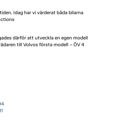
iden. Idag har vi värderat båda bilarna
uctions
ades därför att utveckla en egen modell
rädaren till Volvos första modell – ÖV 4
94
11