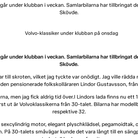
l går under klubban i veckan. Samlarbilarna har tillbringat 
Skövde.
l går under klubban i veckan. Samlarbilarna har tillbringat 
Skövde.
r till skroten, vilket jag tyckte var onödigt. Jag ville rädda 
 den pensionerade folkskolläraren Lindor Gustavsson, frå
na, men jag fick aldrig tid över.I Lindors lada finns nu ett 
först ut är Volvoklassikerna från 30-talet. Bilarna har mode
respektive 32.
 sexcylindrig motor, elegant plyschklädsel, pegamoidtak, 
. På 30-talets småvägar kunde det vara långt till en sängp