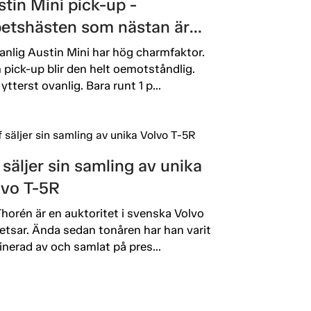
tin Mini pick-up -
betshästen som nästan är
död
anlig Austin Mini har hög charmfaktor.
pick-up blir den helt oemotståndlig.
ytterst ovanlig. Bara runt 1 p...
 säljer sin samling av unika
lvo T-5R
Thorén är en auktoritet i svenska Volvo
etsar. Ända sedan tonåren har han varit
inerad av och samlat på pres...