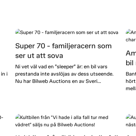
Super 70 - familjeracern som
Am
ser ut att sova
bi
Ni vet väl vad en ”sleeper” är: en bil vars
in i
prestanda inte avslöjas av dess utseende.
Bant
Nu har Bilweb Auctions en av Sveri...
hört
mell